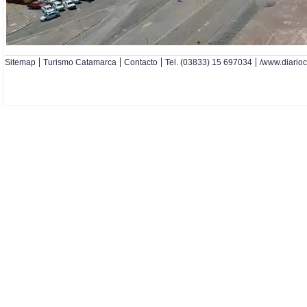
|
|
|
|
Sitemap
Turismo Catamarca
Contacto
Tel. (03833) 15 697034
/www.diario