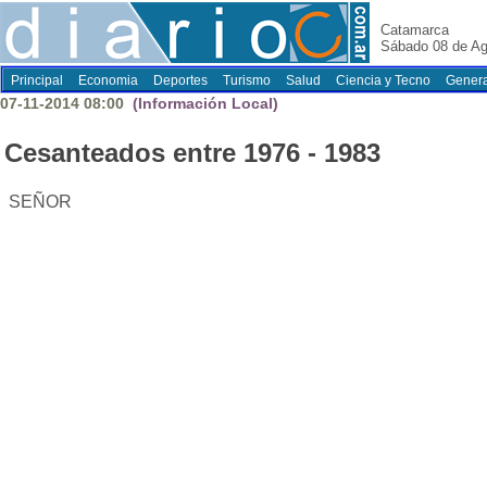
Catamarca
Sábado 08 de Ag
Principal
Economia
Deportes
Turismo
Salud
Ciencia y Tecno
Genera
07-11-2014 08:00
(Información Local)
Cesanteados entre 1976 - 1983
SEÑOR