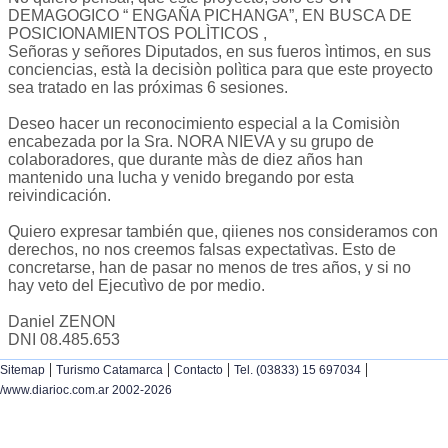
DEMAGOGICO “ ENGAÑA PICHANGA”, EN BUSCA DE
POSICIONAMIENTOS POLÌTICOS ,
Señoras y señores Diputados, en sus fueros ìntimos, en sus
conciencias, està la decisiòn polìtica para que este proyecto
sea tratado en las próximas 6 sesiones.
Deseo hacer un reconocimiento especial a la Comisiòn
encabezada por la Sra. NORA NIEVA y su grupo de
colaboradores, que durante màs de diez años han
mantenido una lucha y venido bregando por esta
reivindicación.
Quiero expresar también que, qiienes nos consideramos con
derechos, no nos creemos falsas expectatìvas. Esto de
concretarse, han de pasar no menos de tres años, y si no
hay veto del Ejecutìvo de por medio.
Daniel ZENON
DNI 08.485.653
|
|
|
|
Sitemap
Turismo Catamarca
Contacto
Tel. (03833) 15 697034
/www.diarioc.com.ar 2002-2026