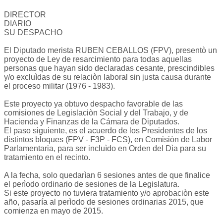
DIRECTOR
DIARIO
SU DESPACHO
El Diputado merista RUBEN CEBALLOS (FPV), presentò un
proyecto de Ley de resarcimiento para todas aquellas
personas que hayan sido declaradas cesante, prescindibles
y/o excluìdas de su relaciòn laboral sin justa causa durante
el proceso militar (1976 - 1983).
Este proyecto ya obtuvo despacho favorable de las
comisiones de Legislaciòn Social y del Trabajo, y de
Hacienda y Finanzas de la Cámara de Diputados.
El paso siguiente, es el acuerdo de los Presidentes de los
distintos bloques (FPV - F3P - FCS), en Comisiòn de Labor
Parlamentaria, para ser incluìdo en Orden del Dìa para su
tratamiento en el recinto.
A la fecha, solo quedarìan 6 sesiones antes de que finalice
el perìodo ordinario de sesiones de la Legislatura.
Si este proyecto no tuviera tratamiento y/o aprobaciòn este
año, pasaría al perìodo de sesiones ordinarias 2015, que
comienza en mayo de 2015.