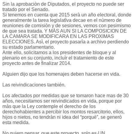
Sin la aprobaciòn de Diputados, el proyecto no puede ser
tratado por el Senado.
Si tenemos en cuenta que 2015 serà un año electoral, donde
generalmente la tarea legislatìva decae en el nùmero de
reuniones de comisiòn y de sesiones, vemos con pesimismo
de que sea tratada. Y MÀS AUN SI LA COMPOSICION DE
LA CAMARA SE MODIFICARA EN LAS PROXIMAS
ELECCIONES. Asì, el proyecto pasarìa a archivo perdiendo
su estado parlamentario.
Ante ello, solicitamos a los presidentes de bloque y al
plenario en su conjunto, incluìr el tratamiento de este
proyecto antes de finalizar 2014.
Alguien dijo que los homenajes deben hacerse en vida.
Las reivindicaciones también.
Los afectados por medidas que se tomaron hace mas de 30
años, necesitamos ser reivindicados en vida, porque por
màs que la Ley contemple el derecho de los
derechohabientes a percibir los montos resarcitorio, ellos,
hijos o nietos, no tendràn ni idea del “porquè”, se generò
esta medida.
No quiero pensar, que este proyecto, solo es·UN