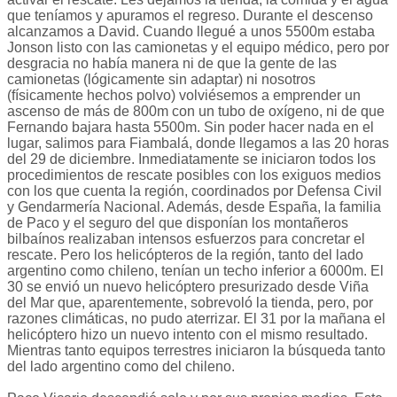
que teníamos y apuramos el regreso. Durante el descenso
alcanzamos a David. Cuando llegué a unos 5500m estaba
Jonson listo con las camionetas y el equipo médico, pero por
desgracia no había manera ni de que la gente de las
camionetas (lógicamente sin adaptar) ni nosotros
(físicamente hechos polvo) volviésemos a emprender un
ascenso de más de 800m con un tubo de oxígeno, ni de que
Fernando bajara hasta 5500m. Sin poder hacer nada en el
lugar, salimos para Fiambalá, donde llegamos a las 20 horas
del 29 de diciembre. Inmediatamente se iniciaron todos los
procedimientos de rescate posibles con los exiguos medios
con los que cuenta la región, coordinados por Defensa Civil
y Gendarmería Nacional. Además, desde España, la familia
de Paco y el seguro del que disponían los montañeros
bilbaínos realizaban intensos esfuerzos para concretar el
rescate. Pero los helicópteros de la región, tanto del lado
argentino como chileno, tenían un techo inferior a 6000m. El
30 se envió un nuevo helicóptero presurizado desde Viña
del Mar que, aparentemente, sobrevoló la tienda, pero, por
razones climáticas, no pudo aterrizar. El 31 por la mañana el
helicóptero hizo un nuevo intento con el mismo resultado.
Mientras tanto equipos terrestres iniciaron la búsqueda tanto
del lado argentino como del chileno.