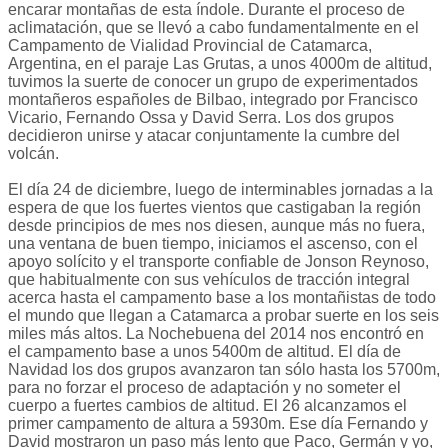
encarar montañas de esta índole. Durante el proceso de
aclimatación, que se llevó a cabo fundamentalmente en el
Campamento de Vialidad Provincial de Catamarca,
Argentina, en el paraje Las Grutas, a unos 4000m de altitud,
tuvimos la suerte de conocer un grupo de experimentados
montañeros españoles de Bilbao, integrado por Francisco
Vicario, Fernando Ossa y David Serra. Los dos grupos
decidieron unirse y atacar conjuntamente la cumbre del
volcán.
El día 24 de diciembre, luego de interminables jornadas a la
espera de que los fuertes vientos que castigaban la región
desde principios de mes nos diesen, aunque más no fuera,
una ventana de buen tiempo, iniciamos el ascenso, con el
apoyo solícito y el transporte confiable de Jonson Reynoso,
que habitualmente con sus vehículos de tracción integral
acerca hasta el campamento base a los montañistas de todo
el mundo que llegan a Catamarca a probar suerte en los seis
miles más altos. La Nochebuena del 2014 nos encontró en
el campamento base a unos 5400m de altitud. El día de
Navidad los dos grupos avanzaron tan sólo hasta los 5700m,
para no forzar el proceso de adaptación y no someter el
cuerpo a fuertes cambios de altitud. El 26 alcanzamos el
primer campamento de altura a 5930m. Ese día Fernando y
David mostraron un paso más lento que Paco, Germán y yo,