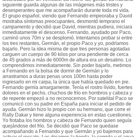
siguiente guarda algunas de las imágenes más tristes y
desesperantes que me acompañarán durante toda mi vida.
El grupo español, viendo que Fernando empeoraba y David
mostraba síntomas preocupantes, desmontó temprano el
campamento y decidió que David, mientras pudiera, iniciara
inmediatamente el descenso. Fernando, ayudado por Paco,
caminó unos 70m y se desplomó. Intentamos probar si entre
los tres restantes, Germán, el propio Paco y yo, podríamos
bajarlo. Pero la idea misma de que tres personas agotadas
carguen un cuerpo de 90 kilos por una pendiente de cerca
de 45 grados a más de 6000m de altura era un desatino. Lo
comprendimos inmediatamente. Sin poder bajarlo, metimos
a Fernando en la bolsa de dormir de Germán y lo
arrastramos a duras penas unos 100m hasta poder
ingresarlo en mi carpa, la única que había quedado en pie.
Fernando gemía amargamente. Tenía el rostro lívido, fuertes
dolores en el pecho, chuchos de frío en hombros y cabeza y
de repente empezó a no reconocernos. Por satelital Paco se
comunicó con su padre en España para iniciar el pedido de
ayuda. Germán hizo lo propio con su hermano, que corre el
Rally Dakar y tiene alguna experiencia en estas cuestiones.
Yo frotaba los hombros y cabeza de Fernando quien seguía
quejándose del frío. Se decidió que Paco se quedase
acompañando a Fernando y que Germán y yo bajemos para
activar el rescate. Les dejamos la tienda, la comida y el agua