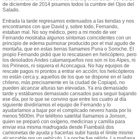
de diciembre de 2014 pisamos todos la cumbre del Ojos del
Salado.
Entrada la tarde regresamos extenuados a las tiendas y nos
encontramos con que David y, sobre todo, Fernando,
estaban mal. No soy médico, pero a mi modo de ver
Fernando mostraba algunos síntomas coincidentes con un
principio de edema pulmonar producido por el mal agudo de
montaña, que en estas tierras llamamos Puna o Soroche. El
propio Fernando pidió que lo rescatasen en helicóptero, pero
los desolados Andes catamarqueños nos son ni los Alpes, ni
los Pirineos, ni siquiera el Aconcagua. No hay equipos de
rescate pagos ni prontos a entrar en acción; los helicópteros
no están cerca y, aquellos de los que se dispone en el lado
chileno, más precisamente en la ciudad de Copiapó, no
pueden alcanzar alturas tan elevadas. Ya era demasiado
tarde y estábamos demasiado cansados para seguir bajando
ese día, por lo que se convino que entre los cuatro al día
siguiente dividiríamos el equipo de Fernando y lo
ayudaríamos a bajar por el complicado nevero hasta por lo
menos 5600m. Por teléfono satelital llamamos a Jonson,
quien se preparó con oxígeno, medicinas y camilla para
enviar esa misma madrugada desde Fiambalá dos
camionetas de ayuda y hacerlas subir hasta el límite mismo
alcanzable por un vehículo. La noche fue gélida. La mañana