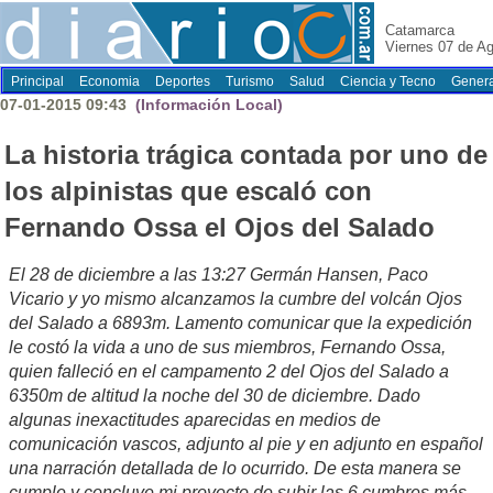
Catamarca
Viernes 07 de A
Principal
Economia
Deportes
Turismo
Salud
Ciencia y Tecno
Genera
07-01-2015 09:43
(Información Local)
La historia trágica contada por uno de
los alpinistas que escaló con
Fernando Ossa el Ojos del Salado
El 28 de diciembre a las 13:27 Germán Hansen, Paco
Vicario y yo mismo alcanzamos la cumbre del volcán Ojos
del Salado a 6893m. Lamento comunicar que la expedición
le costó la vida a uno de sus miembros, Fernando Ossa,
quien falleció en el campamento 2 del Ojos del Salado a
6350m de altitud la noche del 30 de diciembre. Dado
algunas inexactitudes aparecidas en medios de
comunicación vascos, adjunto al pie y en adjunto en español
una narración detallada de lo ocurrido. De esta manera se
cumple y concluye mi proyecto de subir las 6 cumbres más