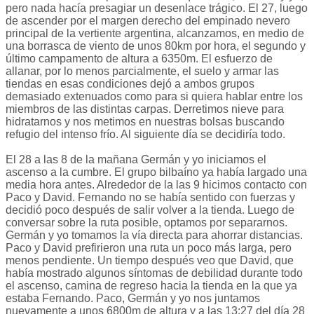
pero nada hacía presagiar un desenlace trágico. El 27, luego
de ascender por el margen derecho del empinado nevero
principal de la vertiente argentina, alcanzamos, en medio de
una borrasca de viento de unos 80km por hora, el segundo y
último campamento de altura a 6350m. El esfuerzo de
allanar, por lo menos parcialmente, el suelo y armar las
tiendas en esas condiciones dejó a ambos grupos
demasiado extenuados como para si quiera hablar entre los
miembros de las distintas carpas. Derretimos nieve para
hidratarnos y nos metimos en nuestras bolsas buscando
refugio del intenso frío. Al siguiente día se decidiría todo.
El 28 a las 8 de la mañana Germán y yo iniciamos el
ascenso a la cumbre. El grupo bilbaíno ya había largado una
media hora antes. Alrededor de la las 9 hicimos contacto con
Paco y David. Fernando no se había sentido con fuerzas y
decidió poco después de salir volver a la tienda. Luego de
conversar sobre la ruta posible, optamos por separarnos.
Germán y yo tomamos la vía directa para ahorrar distancias.
Paco y David prefirieron una ruta un poco más larga, pero
menos pendiente. Un tiempo después veo que David, que
había mostrado algunos síntomas de debilidad durante todo
el ascenso, camina de regreso hacia la tienda en la que ya
estaba Fernando. Paco, Germán y yo nos juntamos
nuevamente a unos 6800m de altura y a las 13:27 del día 28