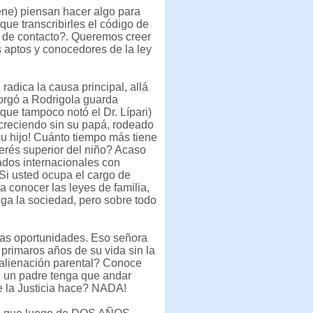
ene) piensan hacer algo para
ue transcribirles el código de
o de contacto?. Queremos creer
 aptos y conocedores de la ley
radica la causa principal, allá
orgó a Rodrigola guarda
que tampoco notó el Dr. Lípari)
eciendo sin su papá, rodeado
su hijo! Cuánto tiempo más tiene
erés superior del niño? Acaso
tados internacionales con
 Si usted ocupa el cargo de
 conocer las leyes de familia,
iga la sociedad, pero sobre todo
das oportunidades. Eso señora
 primaros años de su vida sin la
 alienación parental? Conoce
 un padre tenga que andar
ue la Justicia hace? NADA!