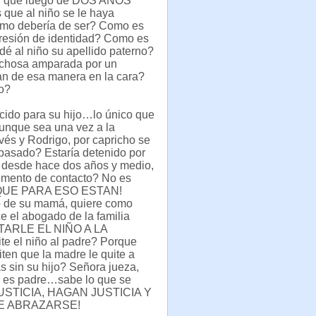
ari que luego de DOS AÑOS
ue al niño se le haya
como debería de ser? Como es
presión de identidad? Como es
dé al niño su apellido paterno?
ichosa amparada por un
an de esa manera en la cara?
ño?
ocido para su hijo…lo único que
aunque sea una vez a la
és y Rodrigo, por capricho se
a pasado? Estaría detenido por
 desde hace dos años y medio,
imento de contacto? No es
ORQUE PARA ESO ESTAN!
lo de su mamá, quiere como
e el abogado de la familia
ITARLE EL NIÑO A LA
e el niño al padre? Porque
ten que la madre le quite a
s sin su hijo? Señora jueza,
ed es padre…sabe lo que se
 JUSTICIA, HAGAN JUSTICIA Y
E ABRAZARSE!