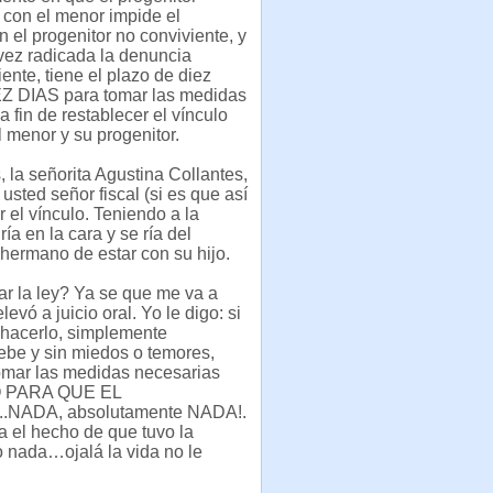
 con el menor impide el
n el progenitor no conviviente, y
vez radicada la denuncia
ente, tiene el plazo de diez
IEZ DIAS para tomar las medidas
a fin de restablecer el vínculo
l menor y su progenitor.
la señorita Agustina Collantes,
 usted señor fiscal (si es que así
 el vínculo. Teniendo a la
a en la cara y se ría del
hermano de estar con su hijo.
ar la ley? Ya se que me va a
vó a juicio oral. Yo le digo: si
ra hacerlo, simplemente
ebe y sin miedos o temores,
tomar las medidas necesarias
IZO PARA QUE EL
ADA, absolutamente NADA!.
da el hecho de que tuvo la
o nada…ojalá la vida no le