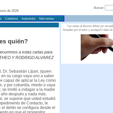
Buscar:
osto de 2026
l
Cartelera
Automotor
Más leidas
Las cartas al director deben ser enviad
firmadas por el autor y acompaÃ±adas de
ces quién?
ecurrimos a estas cartas para
 POR THEO Y RODRIGO ALVAREZ
l, Dr. Sebastián Lípari, (quien
 en su cargo vaya uno a saber
e capaz de aplicar la Ley como
, y por cobardía, miedo o vaya
, se limitó a indagar a la madre
 año después y nada más.
l, se supone que usted estudió
mpedimento de Contacto, le
 el delito se configura desde el
ento en que el progenitor