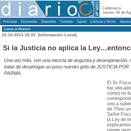
Catamarca
Jueves 06 de Ag
Principal
Economia
Deportes
Turismo
Salud
Ciencia y Tecno
Genera
Cartas al Director
22-10-2014 18:33
(Información Local)
Si la Justicia no aplica la Ley…enton
Una vez más, con una mezcla de angustia y desesperación, r
tratar de desahogar un poco nuestro grito de JUSTICIA
PARMA.
El Sr. Fisca
fue ubicado
cómo) no fu
corresponde
uno a saber
de Theo un
Señor Fisca
la Ley de I
explicamos:
primer mom