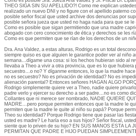
Como es posible Sra. Jueza Ana Valdez y Sr. Fiscal Dr. Líp
THEO SIGA SIN SU APELLIDO?! Como me explican ustedes q
realizado un nuevo DNI y no figure con el apellido paterno 
posible señor fiscal que usted archive dos denuncias por su
posible señora jueza que usted no haga nada para que se le 
Como es posible que sigan permitiendo que una madre capr
abogado con cero conocimiento de ética y derechos se les rí
Como es que permiten que se rían de los derechos de un ni
Dra. Ana Valdez, a estas alturas, Rodrigo es un total descon
siempre quiso es que alguien le garantice poder ver al niño 
semana…dígame una cosa: si los hechos hubieran sido al rev
llevaba a Theo a vivir a otra provincia, que es lo que hubier
secuestro…o no? Y díganme entonces, lo que la madre hace
no es secuestro? No es privación de identidad? No es imped
alienación parental? Entonces señores HAGAN ALGO P
Rodrigo simplemente quiere ver a Theo, nadie quiere privar
padre verlo y ejercer su derecho a ser padre…no es como dic
Collantes que ni merece ser nombrado, NADIE QUIERE QU
MADRE…pero porque permiten entonces que la madre le quit
permiten que la madre le quite al niño su papá? Porque permi
Theo su identidad? Porque Rodrigo tiene que pasar las fiesta
usted es madre? Le haría eso a sus hijos? Señor fiscal, ust
siente que lo priven de su hijo? EN SUS MANOS ESTA LA
PERMITAN QUE PADRE E HIJO PUEDAN SIMPLEEMENT