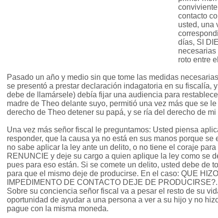
conviviente
contacto co
usted, una 
correspondi
días, SI D
necesarias 
roto entre e
Pasado un año y medio sin que tome las medidas necesarias, 
se presentó a prestar declaración indagatoria en su fiscalía, y
debe de llamársele) debía fijar una audiencia para restablecer
madre de Theo delante suyo, permitió una vez más que se le rí
derecho de Theo detener su papá, y se ría del derecho de mi 
Una vez más señor fiscal le preguntamos: Usted piensa aplic
responder, que la causa ya no está en sus manos porque se ele
no sabe aplicar la ley ante un delito, o no tiene el coraje pa
RENUNCIE y deje su cargo a quien aplique la ley como se d
pues para eso están. Si se comete un delito, usted debe de 
para que el mismo deje de producirse. En el caso: QUE H
IMPEDIMENTO DE CONTACTO DEJE DE PRODUCIRSE?...N
Sobre su conciencia señor fiscal va a pesar el resto de su vi
oportunidad de ayudar a una persona a ver a su hijo y no hiz
pague con la misma moneda.