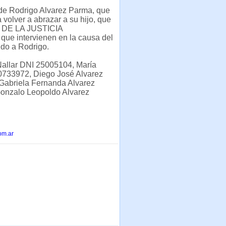
de Rodrigo Alvarez Parma, que
volver a abrazar a su hijo, que
 DE LA JUSTICIA
que intervienen en la causa del
ndo a Rodrigo.
allar DNI 25005104, María
0733972, Diego José Alvarez
abriela Fernanda Alvarez
onzalo Leopoldo Alvarez
om.ar