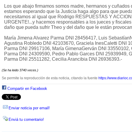
Los que abajo firmamos somos madre, hermanos y cuñados 
estamos esperando que la Justicia haga algo para que pueda 
necesitamos al igual que Rodrigo RESPUESTAS Y ACCION
URGENTE!...y hacemos responsables a los jueces y fiscales 
daño que pueda sufrir Theo y del daño que le están provoca
María Jimena Alvarez Parma DNI 28456417, Luis SebastíanN
Agustina Robledo DNI 42103670, Graciela InesCaletti DNI 1
Parma DNI 29917106, María GimenaGerván DNI 33550102, G
Parma DNI 24309590, Pedro Pablo Garces DNI 25939949, G
Parma DNI 25511282, Cecilia Arancibia DNI 26936393.-
(Se ha leido 3740 veces.)
Se permite la reproducción de esta noticia, citando la fuente
https://www.diarioc.c
Compartir en Facebook
Enviar noticia por email!
Enviá tu comentario!