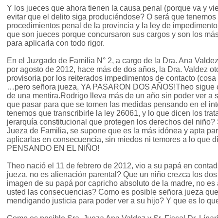
Y los jueces que ahora tienen la causa penal (porque va y vi
evitar que el delito siga produciéndose? O será que tenemos q
procedimientos penal de la provincia y la ley de impediment
que son jueces porque concursaron sus cargos y son los más
para aplicarla con todo rigor.
En el Juzgado de Familia N° 2, a cargo de la Dra. Ana Valdez 
por agosto de 2012, hace más de dos años, la Dra. Valdez ot
provisoria por los reiterados impedimentos de contacto (cosa 
…pero señora jueza, YA PASARON DOS AÑOS!Theo sigue cr
de una mentira.Rodrigo lleva más de un año sin poder ver a 
que pasar para que se tomen las medidas pensando en el int
tenemos que transcribirle la ley 26061, y lo que dicen los tra
jerarquía constitucional que protegen los derechos del niño?
Jueza de Familia, se supone que es la más idónea y apta para
aplicarlas en consecuencia, sin miedos ni temores a lo que d
PENSANDO EN EL NIÑO!
Theo nació el 11 de febrero de 2012, vio a su papá en conta
jueza, no es alienación parental? Que un niño crezca los dos
imagen de su papá por capricho absoluto de la madre, no es
usted las consecuencias? Como es posible señora jueza que
mendigando justicia para poder ver a su hijo? Y que es lo q