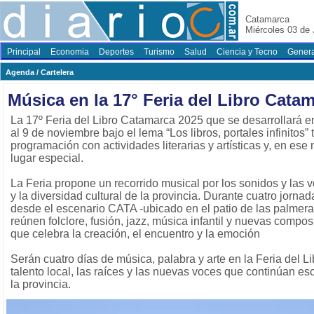
Catamarca
Miércoles 03 de 
Principal
Economia
Deportes
Turismo
Salud
Ciencia y Tecno
Genera
Agenda / Cartelera
Música en la 17° Feria del Libro Cata
La 17º Feria del Libro Catamarca 2025 que se desarrollará 
al 9 de noviembre bajo el lema “Los libros, portales infinitos”
programación con actividades literarias y artísticas y, en ese
lugar especial.
La Feria propone un recorrido musical por los sonidos y las v
y la diversidad cultural de la provincia. Durante cuatro jornada
desde el escenario CATA -ubicado en el patio de las palmer
reúnen folclore, fusión, jazz, música infantil y nuevas comp
que celebra la creación, el encuentro y la emoción
Serán cuatro días de música, palabra y arte en la Feria del L
talento local, las raíces y las nuevas voces que continúan escr
la provincia.