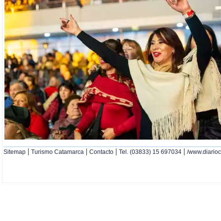
|
|
|
|
Sitemap
Turismo Catamarca
Contacto
Tel. (03833) 15 697034
/www.diario