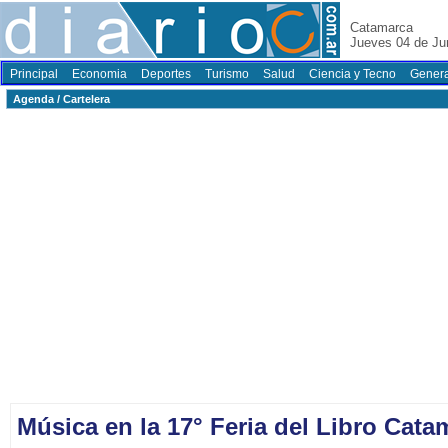
Catamarca
Jueves 04 de Ju
Principal
Economia
Deportes
Turismo
Salud
Ciencia y Tecno
Genera
Agenda / Cartelera
Música en la 17° Feria del Libro Cata