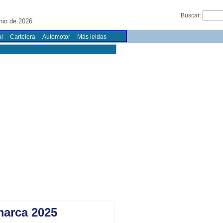
Buscar:
nio de 2026
l
Cartelera
Automotor
Más leidas
marca 2025