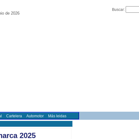
Buscar:
nio de 2026
l
Cartelera
Automotor
Más leidas
marca 2025