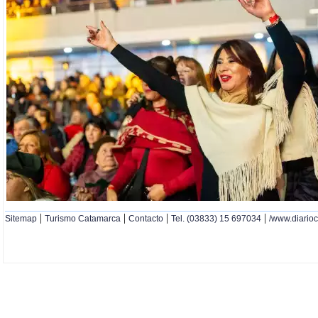
|
|
|
|
Sitemap
Turismo Catamarca
Contacto
Tel. (03833) 15 697034
/www.diario