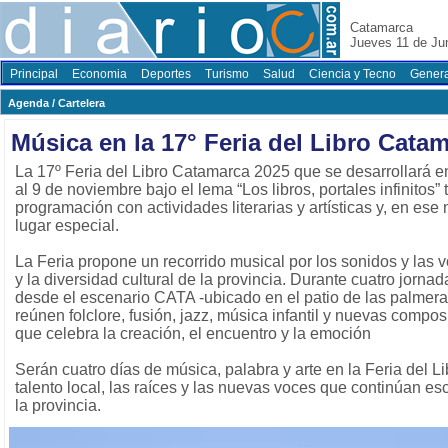
Catamarca
Jueves 11 de Ju
Principal
Economia
Deportes
Turismo
Salud
Ciencia y Tecno
Genera
Agenda / Cartelera
Música en la 17° Feria del Libro Cata
La 17º Feria del Libro Catamarca 2025 que se desarrollará 
al 9 de noviembre bajo el lema “Los libros, portales infinitos”
programación con actividades literarias y artísticas y, en ese
lugar especial.
La Feria propone un recorrido musical por los sonidos y las v
y la diversidad cultural de la provincia. Durante cuatro jornada
desde el escenario CATA -ubicado en el patio de las palmer
reúnen folclore, fusión, jazz, música infantil y nuevas comp
que celebra la creación, el encuentro y la emoción
Serán cuatro días de música, palabra y arte en la Feria del L
talento local, las raíces y las nuevas voces que continúan escr
la provincia.