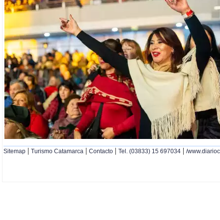
|
|
|
|
Sitemap
Turismo Catamarca
Contacto
Tel. (03833) 15 697034
/www.diario