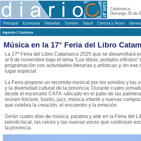
Catamarca
Domingo 25 de E
Principal
Economia
Deportes
Turismo
Salud
Ciencia y Tecno
Genera
Agenda / Cartelera
Música en la 17° Feria del Libro Cata
La 17º Feria del Libro Catamarca 2025 que se desarrollará 
al 9 de noviembre bajo el lema “Los libros, portales infinitos”
programación con actividades literarias y artísticas y, en ese
lugar especial.
La Feria propone un recorrido musical por los sonidos y las v
y la diversidad cultural de la provincia. Durante cuatro jornada
desde el escenario CATA -ubicado en el patio de las palmer
reúnen folclore, fusión, jazz, música infantil y nuevas comp
que celebra la creación, el encuentro y la emoción
Serán cuatro días de música, palabra y arte en la Feria del L
talento local, las raíces y las nuevas voces que continúan escr
la provincia.