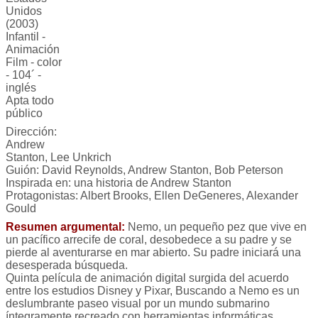
Unidos
(2003)
Infantil -
Animación
Film - color
- 104´ -
inglés
Apta todo
público
Dirección:
Andrew
Stanton, Lee Unkrich
Guión: David Reynolds, Andrew Stanton, Bob Peterson
Inspirada en: una historia de Andrew Stanton
Protagonistas: Albert Brooks, Ellen DeGeneres, Alexander
Gould
Resumen argumental:
Nemo, un pequeño pez que vive en
un pacífico arrecife de coral, desobedece a su padre y se
pierde al aventurarse en mar abierto. Su padre iniciará una
desesperada búsqueda.
Quinta película de animación digital surgida del acuerdo
entre los estudios Disney y Pixar, Buscando a Nemo es un
deslumbrante paseo visual por un mundo submarino
íntegramente recreado con herramientas informáticas.