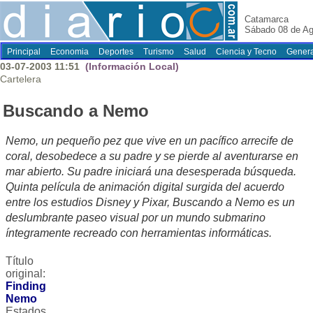
Catamarca
Sábado 08 de Ag
Principal
Economia
Deportes
Turismo
Salud
Ciencia y Tecno
Genera
03-07-2003 11:51
(Información Local)
Cartelera
Buscando a Nemo
Nemo, un pequeño pez que vive en un pacífico arrecife de
coral, desobedece a su padre y se pierde al aventurarse en
mar abierto. Su padre iniciará una desesperada búsqueda.
Quinta película de animación digital surgida del acuerdo
entre los estudios Disney y Pixar, Buscando a Nemo es un
deslumbrante paseo visual por un mundo submarino
íntegramente recreado con herramientas informáticas.
Título
original:
Finding
Nemo
Estados