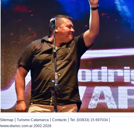
|
|
|
|
Sitemap
Turismo Catamarca
Contacto
Tel. (03833) 15 697034
/www.diarioc.com.ar 2002-2026