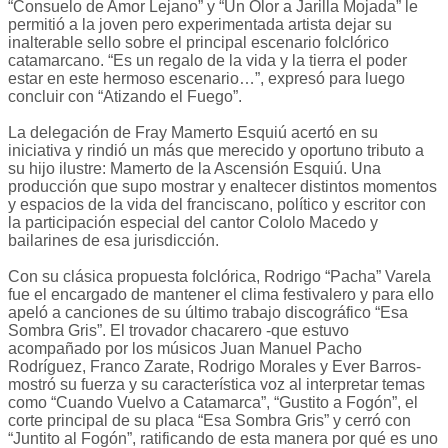
“Consuelo de Amor Lejano” y “Un Olor a Jarilla Mojada” le
permitió a la joven pero experimentada artista dejar su
inalterable sello sobre el principal escenario folclórico
catamarcano. “Es un regalo de la vida y la tierra el poder
estar en este hermoso escenario…”, expresó para luego
concluir con “Atizando el Fuego”.
La delegación de Fray Mamerto Esquiú acertó en su
iniciativa y rindió un más que merecido y oportuno tributo a
su hijo ilustre: Mamerto de la Ascensión Esquiú. Una
producción que supo mostrar y enaltecer distintos momentos
y espacios de la vida del franciscano, político y escritor con
la participación especial del cantor Cololo Macedo y
bailarines de esa jurisdicción.
Con su clásica propuesta folclórica, Rodrigo “Pacha” Varela
fue el encargado de mantener el clima festivalero y para ello
apeló a canciones de su último trabajo discográfico “Esa
Sombra Gris”. El trovador chacarero -que estuvo
acompañado por los músicos Juan Manuel Pacho
Rodríguez, Franco Zarate, Rodrigo Morales y Ever Barros-
mostró su fuerza y su característica voz al interpretar temas
como “Cuando Vuelvo a Catamarca”, “Gustito a Fogón”, el
corte principal de su placa “Esa Sombra Gris” y cerró con
“Juntito al Fogón”, ratificando de esta manera por qué es uno