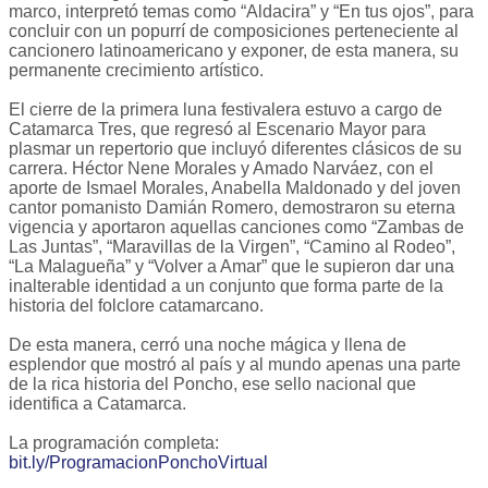
marco, interpretó temas como “Aldacira” y “En tus ojos”, para
concluir con un popurrí de composiciones perteneciente al
cancionero latinoamericano y exponer, de esta manera, su
permanente crecimiento artístico.
El cierre de la primera luna festivalera estuvo a cargo de
Catamarca Tres, que regresó al Escenario Mayor para
plasmar un repertorio que incluyó diferentes clásicos de su
carrera. Héctor Nene Morales y Amado Narváez, con el
aporte de Ismael Morales, Anabella Maldonado y del joven
cantor pomanisto Damián Romero, demostraron su eterna
vigencia y aportaron aquellas canciones como “Zambas de
Las Juntas”, “Maravillas de la Virgen”, “Camino al Rodeo”,
“La Malagueña” y “Volver a Amar” que le supieron dar una
inalterable identidad a un conjunto que forma parte de la
historia del folclore catamarcano.
De esta manera, cerró una noche mágica y llena de
esplendor que mostró al país y al mundo apenas una parte
de la rica historia del Poncho, ese sello nacional que
identifica a Catamarca.
La programación completa:
bit.ly/ProgramacionPonchoVirtual