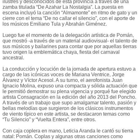
ilustres y desconocidos de esta provincia a través de una
zamba titulada “De Azahar La Nostalgia”. La puesta en
escena incluyó la canción “Almamonte” en ritmo de gato y un
cierre con el tema “De no callar el silencio”, con el aporte de
los músicos Emiliano Tula y Abrahán Giménez.
Luego fue el momento de la delegación artística de Pomán,
que mostró -a través de un material audiovisual- el talento de
sus músicos y bailarines para contar que por aquellas tierras
tuvo origen la emblemática chaya, fiesta del carnaval
ancestral.
La conducción y locución de la jornada de apertura estuvo a
cargo de las icónicas voces de Mariana Ventrice, Jorge
Álvarez y Víctor Acesol. A su turno, el aerofonista Juan
Ignacio Molina, expuso una compacta y sólida actuación que
le permitió demostrar su plena vigencia y porqué fue elegido
artista Consagración en la edición del año 2013 del Poncho.
A través de un trabajo que supo amalgamar talento, pasión y
bellas melodías que surgieron de los clásicos instrumentos
de viento típico en este artista, se destacaron temas como
“Tu Silencio” y “Vuelta Entera”, entre otros.
Con caja coplera en mano, Leticia Aranda le cantó su tierra
natal: Pomán. Coplas y algunas otras canciones como