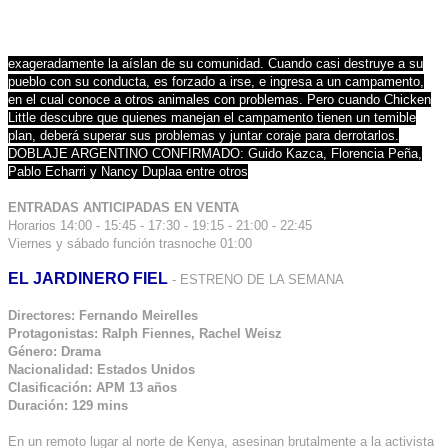
exageradamente la aíslan de su comunidad. Cuando casi destruye a su
pueblo con su conducta, es forzado a irse, e ingresa a un campamento,
en el cual conoce a otros animales con problemas. Pero cuando Chicken
Little descubre que quienes manejan el campamento tienen un temible
plan, deberá superar sus problemas y juntar coraje para derrotarlos.
DOBLAJE ARGENTINO CONFIRMADO: Guido Kazca, Florencia Peña,
Pablo Echarri y Nancy Duplaa entre otros
ENTRADAS ANTICIPADAS EN VENTA
Horarios 14:00 - 15:45 - 17:30 - 19:15 - 21:00 - 22:45
Viernes y sábado función trasnoche 01:00
EL JARDINERO FIEL
- ESTRENO DE LA SEMANA
Directores: Fernando Meirelles
Protagonistas: Ralph Fiennes, Rachel Weisz
Género: Drama
Nacionalidad: Estados Unidos
Clasificación: APM 13 años
Duración: 129 mins
En un remoto lugar al norte de Kenya, asesinan brutalmente a la activista