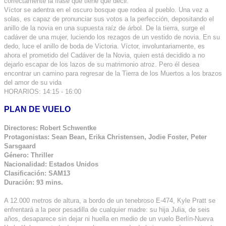
correctamente la frase que tiene que decir.
Víctor se adentra en el oscuro bosque que rodea al pueblo. Una vez a
solas, es capaz de pronunciar sus votos a la perfección, depositando el
anillo de la novia en una supuesta raíz de árbol. De la tierra, surge el
cadáver de una mujer, luciendo los rezagos de un vestido de novia. En su
dedo, luce el anillo de boda de Victoria. Víctor, involuntariamente, es
ahora el prometido del Cadáver de la Novia, quien está decidido a no
dejarlo escapar de los lazos de su matrimonio atroz. Pero él desea
encontrar un camino para regresar de la Tierra de los Muertos a los brazos
del amor de su vida
HORARIOS: 14:15 - 16:00
PLAN DE VUELO
Directores: Robert Schwentke
Protagonistas: Sean Bean, Erika Christensen, Jodie Foster, Peter
Sarsgaard
Género: Thriller
Nacionalidad: Estados Unidos
Clasificación: SAM13
Duración: 93 mins.
A 12.000 metros de altura, a bordo de un tenebroso E-474, Kyle Pratt se
enfrentará a la peor pesadilla de cualquier madre: su hija Julia, de seis
años, desaparece sin dejar ni huella en medio de un vuelo Berlín-Nueva