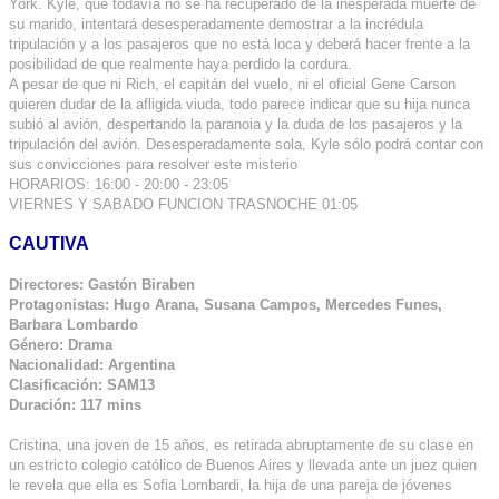
York. Kyle, que todavía no se ha recuperado de la inesperada muerte de
su marido, intentará desesperadamente demostrar a la incrédula
tripulación y a los pasajeros que no está loca y deberá hacer frente a la
posibilidad de que realmente haya perdido la cordura.
A pesar de que ni Rich, el capitán del vuelo, ni el oficial Gene Carson
quieren dudar de la afligida viuda, todo parece indicar que su hija nunca
subió al avión, despertando la paranoia y la duda de los pasajeros y la
tripulación del avión. Desesperadamente sola, Kyle sólo podrá contar con
sus convicciones para resolver este misterio
HORARIOS: 16:00 - 20:00 - 23:05
VIERNES Y SABADO FUNCION TRASNOCHE 01:05
CAUTIVA
Directores: Gastón Biraben
Protagonistas: Hugo Arana, Susana Campos, Mercedes Funes,
Barbara Lombardo
Género: Drama
Nacionalidad: Argentina
Clasificación: SAM13
Duración: 117 mins
Cristina, una joven de 15 años, es retirada abruptamente de su clase en
un estricto colegio católico de Buenos Aires y llevada ante un juez quien
le revela que ella es Sofia Lombardi, la hija de una pareja de jóvenes