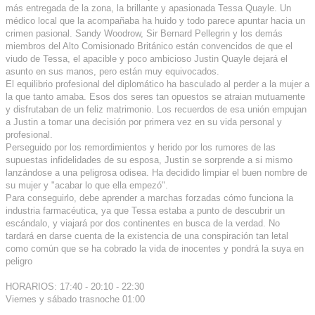
más entregada de la zona, la brillante y apasionada Tessa Quayle. Un
médico local que la acompañaba ha huido y todo parece apuntar hacia un
crimen pasional. Sandy Woodrow, Sir Bernard Pellegrin y los demás
miembros del Alto Comisionado Británico están convencidos de que el
viudo de Tessa, el apacible y poco ambicioso Justin Quayle dejará el
asunto en sus manos, pero están muy equivocados.
El equilibrio profesional del diplomático ha basculado al perder a la mujer a
la que tanto amaba. Esos dos seres tan opuestos se atraian mutuamente
y disfrutaban de un feliz matrimonio. Los recuerdos de esa unión empujan
a Justin a tomar una decisión por primera vez en su vida personal y
profesional.
Perseguido por los remordimientos y herido por los rumores de las
supuestas infidelidades de su esposa, Justin se sorprende a si mismo
lanzándose a una peligrosa odisea. Ha decidido limpiar el buen nombre de
su mujer y "acabar lo que ella empezó".
Para conseguirlo, debe aprender a marchas forzadas cómo funciona la
industria farmacéutica, ya que Tessa estaba a punto de descubrir un
escándalo, y viajará por dos continentes en busca de la verdad. No
tardará en darse cuenta de la existencia de una conspiración tan letal
como común que se ha cobrado la vida de inocentes y pondrá la suya en
peligro
HORARIOS: 17:40 - 20:10 - 22:30
Viernes y sábado trasnoche 01:00