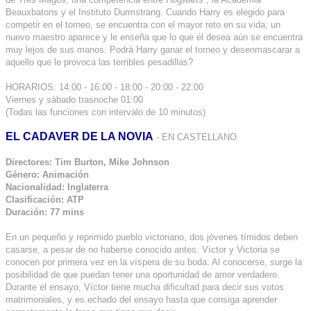
Beauxbatons y el Instituto Durmstrang. Cuando Harry es elegido para
competir en el torneo, se encuentra con el mayor reto en su vida; un
nuevo maestro aparece y le enseña que lo que él desea aún se encuentra
muy lejos de sus manos. Podrá Harry ganar el torneo y desenmascarar a
aquello que le provoca las terribles pesadillas?
HORARIOS: 14:00 - 16:00 - 18:00 - 20:00 - 22:00
Viernes y sábado trasnoche 01:00
(Todas las funciones con intervalo de 10 minutos)
EL CADAVER DE LA NOVIA
- EN CASTELLANO
Directores: Tim Burton, Mike Johnson
Género: Animación
Nacionalidad: Inglaterra
Clasificación: ATP
Duración: 77 mins
En un pequeño y reprimido pueblo victoriano, dos jóvenes tímidos deben
casarse, a pesar de no haberse conocido antes. Víctor y Victoria se
conocen por primera vez en la víspera de su boda. Al conocerse, surge la
posibilidad de que puedan tener una oportunidad de amor verdadero.
Durante el ensayo, Víctor tiene mucha dificultad para decir sus votos
matrimoniales, y es echado del ensayo hasta que consiga aprender