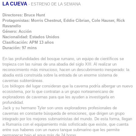
LA CUEVA
- ESTRENO DE LA SEMANA
Directores: Bruce Hunt
Protagonistas: Morris Chestnut, Eddie Cibrian, Cole Hauser, Rick
Ravanello
Género: Acción
Nacionalidad: Estados Unidos
Clasificación: APM 13 años
Duración: 97 mins
En las profundidades del bosque rumano, un equipo de científicos se
tropieza con las ruinas de una abadia del siglo XIII. Al realizar un
reconocimiento más minucioso, hacen un descubrimiento inesperado: la
abadia está construida sobre la entrada de un enorme sistema de
cavernas subterráneas.
Los biólogos del lugar consideran que la caverna podría albergar un nuevo
ecosistema, por lo que contratan a un grupo norteamericano de
exploradores de cavernas para que les ayuden a investigarla en
profundidad.
Jack y su hermano Tyler son unos exploradores profesionales de
cavernas en constante búsqueda de emociones, que dirigen un grupo
integrado por los mejores submarinistas del mundo. De esta forma, llegan
a Rumanía con el equipamiento más sofisticado que existe, que cuenta
entre sus haberes con un nuevo tanque submarino que les permite
permanecer bajo el agua más de 24 horas.