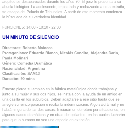
arquitectos desaparecidos durante los años 70. El juez le presenta a su
abuela biológica. La adolescente, impactada y rechazando a esta extraña,
se escapa del Palacio de Tribunales. A partir de ese momento comienza
la búsqueda de su verdadera identidad
FUNCIONES: 14:00 - 18:10 - 22:30
UN MINUTO DE SILENCIO
Directores: Roberto Maiocco
Protagonistas: Eduardo Blanco, Nicolás Condito, Alejandra Darin,
Paula Molinari
Género: Comedia Dramática
Nacionalidad: Argentina
Clasificación: SAM13
Duración: 90 mins
Ernesto pierde su empleo en la fábrica metalúrgica donde trabajaba y
junto a su mujer y sus dos hijos, se instala con la ayuda de un amigo en
una casilla en los suburbios. Deben adaptarse a ese sitio hasta que se
arregle su reincorporación o reciba la indemnización. Algo saldrá mal y no
habrá ninguna de las dos cosas. Iniciarán un derrotero por situaciones, en
algunos casos dramáticas y en otras desopilantes, en las cuales lucharán
para que lo humano no sea una especie en extinción.