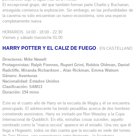
El excepcional grupo, del que también forman parte Charlie y Buchanan,
enseguida comienza la exploración. Sin embargo, en las profundidades de
la caverna no sólo encuentran un nuevo ecosistema, sino una especie
completamente nueva
HORARIOS: 14:00 - 18:00 - 22:30
Viernes y sábado trasnoche 01:00
HARRY POTTER Y EL CALIZ DE FUEGO
- EN CASTELLANO
Directores: Mike Newell
Protagonistas: Ralph Fiennes, Rupert Grint, Robbie Oldman, Daniel
Radcliffe, Miranda Richardson , Alan Rickman, Emma Watson
Género: Aventuras
Nacionalidad: Estados Unidos
Clasificación: SAM13
Duración: 154 mins
Este es el cuarto año de Harry en la escuela de Magia y él se encuentra
preocupado. El adolescente ha tenido pesadillas acerca de dos hombres
cometiendo asesinatos. Harry es invitado por Ron Weasley a la Copa
Internacional de Quidditch. En ella, extrañas cosas suceden, aquello
nombrado como la "marca oscura" aparece en el estadio. Una vez que él
llega a Hogwarts, todos se dan cuenta que la escuela es sede del torneo
de Tres Magos, una competencia entre Hogwarts , la Academia