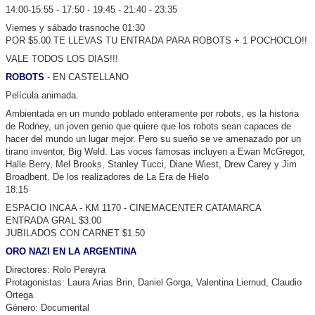
14:00-15:55 - 17:50 - 19:45 - 21:40 - 23:35
Viernes y sábado trasnoche 01:30
POR $5.00 TE LLEVAS TU ENTRADA PARA ROBOTS + 1 POCHOCLO!!
VALE TODOS LOS DIAS!!!
ROBOTS
- EN CASTELLANO
Película animada.
Ambientada en un mundo poblado enteramente por robots, es la historia
de Rodney, un joven genio que quiere que los robots sean capaces de
hacer del mundo un lugar mejor. Pero su sueño se ve amenazado por un
tirano inventor, Big Weld. Las voces famosas incluyen a Ewan McGregor,
Halle Berry, Mel Brooks, Stanley Tucci, Diane Wiest, Drew Carey y Jim
Broadbent. De los realizadores de La Era de Hielo
18:15
ESPACIO INCAA - KM 1170 - CINEMACENTER CATAMARCA
ENTRADA GRAL $3.00
JUBILADOS CON CARNET $1.50
ORO NAZI EN LA ARGENTINA
Directores: Rolo Pereyra
Protagonistas: Laura Arias Brin, Daniel Gorga, Valentina Liernud, Claudio
Ortega
Género: Documental