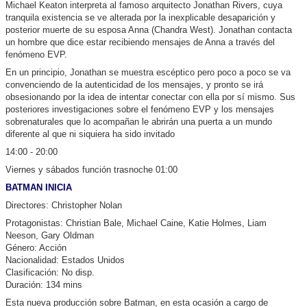
Michael Keaton interpreta al famoso arquitecto Jonathan Rivers, cuya
tranquila existencia se ve alterada por la inexplicable desaparición y
posterior muerte de su esposa Anna (Chandra West). Jonathan contacta
un hombre que dice estar recibiendo mensajes de Anna a través del
fenómeno EVP.
En un principio, Jonathan se muestra escéptico pero poco a poco se va
convenciendo de la autenticidad de los mensajes, y pronto se irá
obsesionando por la idea de intentar conectar con ella por sí mismo. Sus
posteriores investigaciones sobre el fenómeno EVP y los mensajes
sobrenaturales que lo acompañan le abrirán una puerta a un mundo
diferente al que ni siquiera ha sido invitado
14:00 - 20:00
Viernes y sábados función trasnoche 01:00
BATMAN INICIA
Directores: Christopher Nolan
Protagonistas: Christian Bale, Michael Caine, Katie Holmes, Liam
Neeson, Gary Oldman
Género: Acción
Nacionalidad: Estados Unidos
Clasificación: No disp.
Duración: 134 mins
Esta nueva producción sobre Batman, en esta ocasión a cargo de