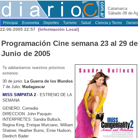
Catamarca
Sábado 08 de Ag
Principal
Economia
Deportes
Turismo
Salud
Ciencia y Tecno
Genera
22-06-2005 22:57
(Información Local)
Programación Cine semana 23 al 29 de
Junio de 2005
Te adelantamos nuestros próximos
estrenos:
30 de junio:
La Guerra de los Mundos
7 de Julio:
Madagascar
MISS SIMPATIA 2
- ESTRENO DE LA
SEMANA
GENERO: Comedia
DIRECCION: John Pasquin
INTERPRETES: Sandra Bullock,
Regina King, Enrique Murciano, William
Shatner, Heather Burns, Ernie Hudson,
Diedrich Bader