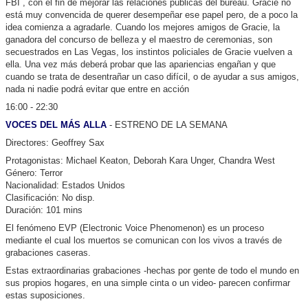
FBI`, con el fin de mejorar las relaciones públicas del bureau. Gracie no
está muy convencida de querer desempeñar ese papel pero, de a poco la
idea comienza a agradarle. Cuando los mejores amigos de Gracie, la
ganadora del concurso de belleza y el maestro de ceremonias, son
secuestrados en Las Vegas, los instintos policiales de Gracie vuelven a
ella. Una vez más deberá probar que las apariencias engañan y que
cuando se trata de desentrañar un caso difícil, o de ayudar a sus amigos,
nada ni nadie podrá evitar que entre en acción
16:00 - 22:30
VOCES DEL MÁS ALLA
- ESTRENO DE LA SEMANA
Directores: Geoffrey Sax
Protagonistas: Michael Keaton, Deborah Kara Unger, Chandra West
Género: Terror
Nacionalidad: Estados Unidos
Clasificación: No disp.
Duración: 101 mins
El fenómeno EVP (Electronic Voice Phenomenon) es un proceso
mediante el cual los muertos se comunican con los vivos a través de
grabaciones caseras.
Estas extraordinarias grabaciones -hechas por gente de todo el mundo en
sus propios hogares, en una simple cinta o un video- parecen confirmar
estas suposiciones.