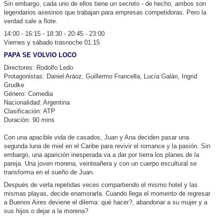
Sin embargo, cada uno de ellos tiene un secreto - de hecho, ambos son
legendarios asesinos que trabajan para empresas competidoras. Pero la
verdad sale a flote.
14:00 - 16:15 - 18:30 - 20:45 - 23:00
Viernes y sábado trasnoche 01:15
PAPA SE VOLVIO LOCO
Directores: Rodolfo Ledo
Protagonistas: Daniel Aráoz, Guillermo Francella, Lucía Galán, Ingrid
Grudke
Género: Comedia
Nacionalidad: Argentina
Clasificación: ATP
Duración: 90 mins
Con una apacible vida de casados, Juan y Ana deciden pasar una
segunda luna de miel en el Caribe para revivir el romance y la pasión. Sin
embargo, una aparición inesperada va a dar por tierra los planes de la
pareja. Una joven morena, veinteañera y con un cuerpo escultural se
transforma en el sueño de Juan.
Después de verla repetidas veces compartiendo el mismo hotel y las
mismas playas, decide enamorarla. Cuando llega el momento de regresar
a Buenos Aires deviene el dilema: qué hacer?, abandonar a su mujer y a
sus hijos o dejar a la morena?