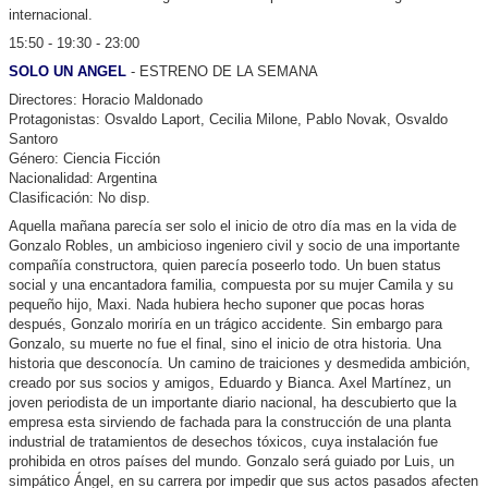
internacional.
15:50 - 19:30 - 23:00
SOLO UN ANGEL
- ESTRENO DE LA SEMANA
Directores: Horacio Maldonado
Protagonistas: Osvaldo Laport, Cecilia Milone, Pablo Novak, Osvaldo
Santoro
Género: Ciencia Ficción
Nacionalidad: Argentina
Clasificación: No disp.
Aquella mañana parecía ser solo el inicio de otro día mas en la vida de
Gonzalo Robles, un ambicioso ingeniero civil y socio de una importante
compañía constructora, quien parecía poseerlo todo. Un buen status
social y una encantadora familia, compuesta por su mujer Camila y su
pequeño hijo, Maxi. Nada hubiera hecho suponer que pocas horas
después, Gonzalo moriría en un trágico accidente. Sin embargo para
Gonzalo, su muerte no fue el final, sino el inicio de otra historia. Una
historia que desconocía. Un camino de traiciones y desmedida ambición,
creado por sus socios y amigos, Eduardo y Bianca. Axel Martínez, un
joven periodista de un importante diario nacional, ha descubierto que la
empresa esta sirviendo de fachada para la construcción de una planta
industrial de tratamientos de desechos tóxicos, cuya instalación fue
prohibida en otros países del mundo. Gonzalo será guiado por Luis, un
simpático Ángel, en su carrera por impedir que sus actos pasados afecten