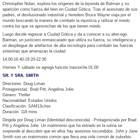
Christopher Nolan, explora los orígenes de la leyenda de Batman y su
aparición como fuerza del bien en Ciudad Gótica. Tras el asesinato de sus
padres, el desilusionado industrial y heredero Bruce Wayne viaja por el
mundo buscando la manera de combatir la injusticia y utilizar el miedo
contra los que se aprovechan de los que tienen miedo.
Luego decide regresar a Ciudad Gótica y da a conocer a su alter-ego:
Batman, un justiciero enmascarado que utiliza su fuerza, su inteligencia y
un despliegue de artefactos de alta tecnología para combatir las fuerzas
siniestras que amenazan la ciudad.
14:00-16:40-19:20-22:30
Viernes Y sábado se agrega función trasnoche 01:00
SR. Y SRA. SMITH
Directores: Doug Liman
Protagonistas: Brad Pitt, Angelina Jolie
Género: Thriller
Nacionalidad: Estados Unidos
Clasificación: SAM13c/res
Duración: 118 mins
Dirigida por Doug Liman (Identidad desconocida) - Protagonizada por Brad
Pitt y Angelina Jolie. Un matrimonio que ha entrado en la rutina se
sorprende al descubrir que en ellos hay asesinos escondidos. John y Jane
Smith son un matrimonio común que lleva una vida común de suburbio.