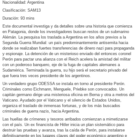
Nacionalidad: Argentina
Clasificación: SAM13
Duración: 93 mins
Este documental investiga y da detalles sobre una historia que comienza
en Patagonia, donde los investigadores buscan restos de un submarino
Alémán. La pesquisa los traslada a Argentina en los años previos a la
Segunda Guerra Mundial: un país predominantemente antisemita hacia
donde se realizaban fuertes transferencias de dinero nazi para propaganda
y espionaje. La detención de un misterioso enviado del entonces coronel
Perón para pactar una alianza con el Reich acelera la amistad del militar
con un poderoso banquero, eje de la fuga de capitales alemanes a
Sudamérica. Terminada la guerra, su hijo será el secretario privado del
que fuera tres veces presidente de los argentinos.
Un verdadero grupo ODESSA se instala en torno al presidente Perón.
Criminales como Eichmann, Menguele, Priebke son convocados. Un
capitán germano dirige una misteriosa oficina en Berna y otra a metros del
Vaticano. Ayudado por el Vaticano y el silencio de Estados Unidos,
organiza el traslado de inmensas fortunas, y de los más buscados
criminales de guerra nazis, hacia Argentina.
Las huellas de crímenes y tesoros arribados comienzan a mimetizarse
con el país. Un ex financista de Hitler inicia un plan sistemático para
destruir las pruebas y avanza, tras la caída de Perón, para instalarse
definitivamente en los lugares claves del poder económico argentino e