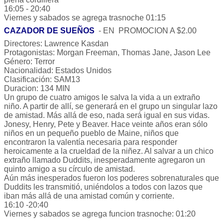
16:05 - 20:40
Viernes y sabados se agrega trasnoche 01:15
CAZADOR DE SUEÑOS
- EN PROMOCION A $2.00
Directores: Lawrence Kasdan
Protagonistas: Morgan Freeman, Thomas Jane, Jason Lee
Género: Terror
Nacionalidad: Estados Unidos
Clasificación: SAM13
Duracion: 134 MIN
Un grupo de cuatro amigos le salva la vida a un extraño
niño. A partir de allí, se generará en el grupo un singular lazo
de amistad. Más allá de eso, nada será igual en sus vidas.
Jonesy, Henry, Pete y Beaver. Hace veinte años eran sólo
niños en un pequeño pueblo de Maine, niños que
encontraron la valentía necesaria para responder
heroicamente a la crueldad de la niñez. Al salvar a un chico
extraño llamado Duddits, inesperadamente agregaron un
quinto amigo a su círculo de amistad.
Aún más inesperados fueron los poderes sobrenaturales que
Duddits les transmitió, uniéndolos a todos con lazos que
iban más allá de una amistad común y corriente.
16:10 -20:40
Viernes y sabados se agrega funcion trasnoche: 01:20