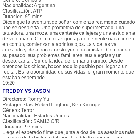
Nacionalidad: Argentina
Clasificación: ATP
Duracion: 95 mins.
Dicen que la aventura de soñar, comienza realmente cuando
uno se despierta. Una promotora de supermercado, una
tatuadora, una moza, una cantante callejera y una estudiante
de veterinaria. Cinco chicas que aparentemente nada tienen
en común, comienzan a abrir los ojos. La vida las va
cruzando y, de a poco construyen una amistad. Comparten
su pasado, sus problemas familiares, sus alegrías y un
deseo: cantar. Surge la idea de formar un grupo. Desde
entonces las chicas, hacen todo lo posible por llegar a un
recital. Es la oportunidad de sus vidas, el gran momento que
estaban esperando.
19:20
FREDDY VS JASON
Directores: Ronny Yu
Protagonistas: Robert Englund, Ken Kirzinger
Género: Terror
Nacionalidad: Estados Unidos
Clasificación: SAM13 C/R
Duracion: 97 mins
Llega el esperado filme que junta a dos de los asesinos más
famosos de la historia del cine, Freddy Krueger y Jason