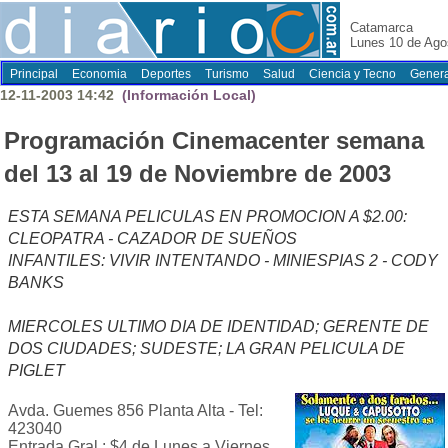
Catamarca
Lunes 10 de Ago
Principal
Economia
Deportes
Turismo
Salud
Ciencia y Tecno
Genera
12-11-2003 14:42
(Información Local)
Programación Cinemacenter semana
del 13 al 19 de Noviembre de 2003
ESTA SEMANA PELICULAS EN PROMOCION A $2.00:
CLEOPATRA - CAZADOR DE SUEÑOS
INFANTILES: VIVIR INTENTANDO - MINIESPIAS 2 - CODY
BANKS
MIERCOLES ULTIMO DIA DE IDENTIDAD; GERENTE DE
DOS CIUDADES; SUDESTE; LA GRAN PELICULA DE
PIGLET
Avda. Guemes 856 Planta Alta - Tel:
423040
Entrada Gral.: $4 de Lunes a Viernes