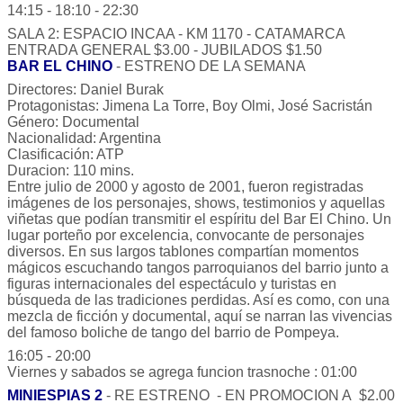
14:15 - 18:10 - 22:30
SALA 2: ESPACIO INCAA - KM 1170 - CATAMARCA
ENTRADA GENERAL $3.00 - JUBILADOS $1.50
BAR EL CHINO
- ESTRENO DE LA SEMANA
Directores: Daniel Burak
Protagonistas: Jimena La Torre, Boy Olmi, José Sacristán
Género: Documental
Nacionalidad: Argentina
Clasificación: ATP
Duracion: 110 mins.
Entre julio de 2000 y agosto de 2001, fueron registradas
imágenes de los personajes, shows, testimonios y aquellas
viñetas que podían transmitir el espíritu del Bar El Chino. Un
lugar porteño por excelencia, convocante de personajes
diversos. En sus largos tablones compartían momentos
mágicos escuchando tangos parroquianos del barrio junto a
figuras internacionales del espectáculo y turistas en
búsqueda de las tradiciones perdidas. Así es como, con una
mezcla de ficción y documental, aquí se narran las vivencias
del famoso boliche de tango del barrio de Pompeya.
16:05 - 20:00
Viernes y sabados se agrega funcion trasnoche : 01:00
MINIESPIAS 2
- RE ESTRENO - EN PROMOCION A $2.00