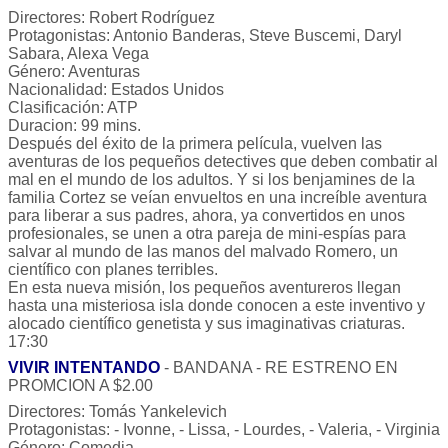
Directores: Robert Rodríguez
Protagonistas: Antonio Banderas, Steve Buscemi, Daryl
Sabara, Alexa Vega
Género: Aventuras
Nacionalidad: Estados Unidos
Clasificación: ATP
Duracion: 99 mins.
Después del éxito de la primera película, vuelven las
aventuras de los pequeños detectives que deben combatir al
mal en el mundo de los adultos. Y si los benjamines de la
familia Cortez se veían envueltos en una increíble aventura
para liberar a sus padres, ahora, ya convertidos en unos
profesionales, se unen a otra pareja de mini-espías para
salvar al mundo de las manos del malvado Romero, un
científico con planes terribles.
En esta nueva misión, los pequeños aventureros llegan
hasta una misteriosa isla donde conocen a este inventivo y
alocado científico genetista y sus imaginativas criaturas.
17:30
VIVIR INTENTANDO
- BANDANA - RE ESTRENO EN
PROMCION A $2.00
Directores: Tomás Yankelevich
Protagonistas: - Ivonne, - Lissa, - Lourdes, - Valeria, - Virginia
Género: Comedia