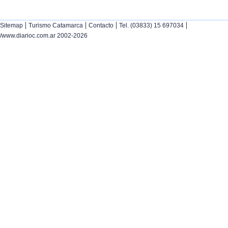
|
|
|
|
Sitemap
Turismo Catamarca
Contacto
Tel. (03833) 15 697034
/www.diarioc.com.ar 2002-2026