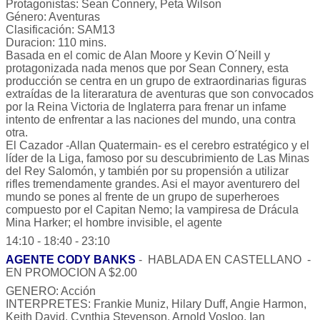
Protagonistas: Sean Connery, Peta Wilson
Género: Aventuras
Clasificación: SAM13
Duracion: 110 mins.
Basada en el comic de Alan Moore y Kevin O´Neill y
protagonizada nada menos que por Sean Connery, esta
producción se centra en un grupo de extraordinarias figuras
extraídas de la literaratura de aventuras que son convocados
por la Reina Victoria de Inglaterra para frenar un infame
intento de enfrentar a las naciones del mundo, una contra
otra.
El Cazador -Allan Quatermain- es el cerebro estratégico y el
líder de la Liga, famoso por su descubrimiento de Las Minas
del Rey Salomón, y también por su propensión a utilizar
rifles tremendamente grandes. Asi el mayor aventurero del
mundo se pones al frente de un grupo de superheroes
compuesto por el Capitan Nemo; la vampiresa de Drácula
Mina Harker; el hombre invisible, el agente
14:10 - 18:40 - 23:10
AGENTE CODY BANKS
- HABLADA EN CASTELLANO -
EN PROMOCION A $2.00
GENERO: Acción
INTERPRETES: Frankie Muniz, Hilary Duff, Angie Harmon,
Keith David, Cynthia Stevenson, Arnold Vosloo, Ian