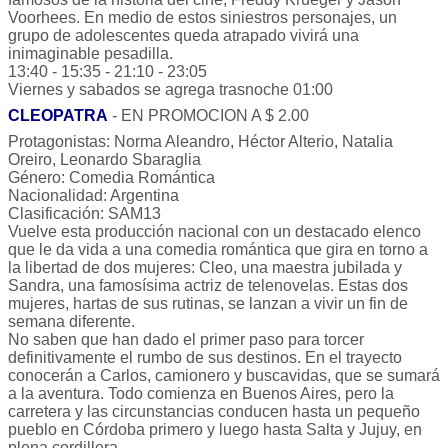
Voorhees. En medio de estos siniestros personajes, un
grupo de adolescentes queda atrapado vivirá una
inimaginable pesadilla.
13:40 - 15:35 - 21:10 - 23:05
Viernes y sabados se agrega trasnoche 01:00
CLEOPATRA
- EN PROMOCION A $ 2.00
Protagonistas: Norma Aleandro, Héctor Alterio, Natalia
Oreiro, Leonardo Sbaraglia
Género: Comedia Romántica
Nacionalidad: Argentina
Clasificación: SAM13
Vuelve esta producción nacional con un destacado elenco
que le da vida a una comedia romántica que gira en torno a
la libertad de dos mujeres: Cleo, una maestra jubilada y
Sandra, una famosísima actriz de telenovelas. Estas dos
mujeres, hartas de sus rutinas, se lanzan a vivir un fin de
semana diferente.
No saben que han dado el primer paso para torcer
definitivamente el rumbo de sus destinos. En el trayecto
conocerán a Carlos, camionero y buscavidas, que se sumará
a la aventura. Todo comienza en Buenos Aires, pero la
carretera y las circunstancias conducen hasta un pequeño
pueblo en Córdoba primero y luego hasta Salta y Jujuy, en
plena cordillera