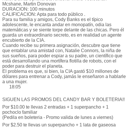
Mcshane, Martin Donovan
DURACION: 100 minutos
CALIFICACION: Apta para todo público .
Para su familia y amigos, Cody Banks es el típico
adolescente, le encanta andar en monopatín, odia las
matemáticas y se siente torpe delante de las chicas. Pero él
guarda un extraordinario secreto, es en realidad un agente
encubierto de la CIA.
Cuando recibe su primera asignación, descubre que tiene
que entablar una amistad con, Natalie Connors, la niña de
sus sueños, para poder espiar a su padre, un científico que
está desarrollando una mortífera flotilla de robots, con el
poder para destruir el planeta.
El problema es que, si bien, la CIA gastó $10 millones de
dólares para entrenar a Cody, jamás le enseñaron a hablarle
a una mujer.
18:05
SIGUEN LAS PROMOS DEL CANDY BAR Y BOLETERIA!!
Por $10.00 te llevas 2 entradas + 1 superpancho + 1
pochoclo familiar
(Pedila en boleteria - Promo valida de lunes a viernes)
Por $2.50 te llevas un superpancho + 1 lata de gaseosa