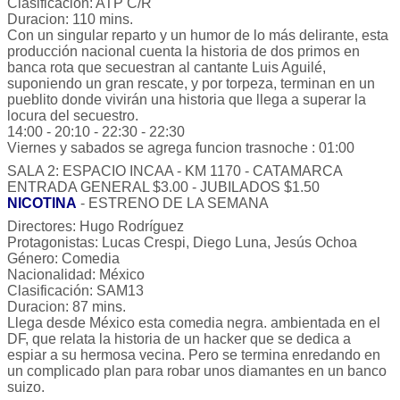
Clasificación: ATP C/R
Duracion: 110 mins.
Con un singular reparto y un humor de lo más delirante, esta
producción nacional cuenta la historia de dos primos en
banca rota que secuestran al cantante Luis Aguilé,
suponiendo un gran rescate, y por torpeza, terminan en un
pueblito donde vivirán una historia que llega a superar la
locura del secuestro.
14:00 - 20:10 - 22:30 - 22:30
Viernes y sabados se agrega funcion trasnoche : 01:00
SALA 2: ESPACIO INCAA - KM 1170 - CATAMARCA
ENTRADA GENERAL $3.00 - JUBILADOS $1.50
NICOTINA
- ESTRENO DE LA SEMANA
Directores: Hugo Rodríguez
Protagonistas: Lucas Crespi, Diego Luna, Jesús Ochoa
Género: Comedia
Nacionalidad: México
Clasificación: SAM13
Duracion: 87 mins.
Llega desde México esta comedia negra. ambientada en el
DF, que relata la historia de un hacker que se dedica a
espiar a su hermosa vecina. Pero se termina enredando en
un complicado plan para robar unos diamantes en un banco
suizo.