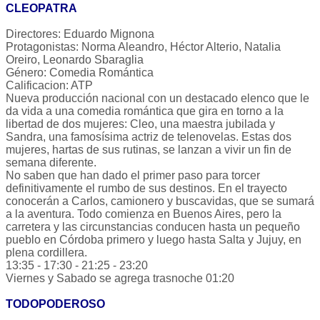
CLEOPATRA
Directores: Eduardo Mignona
Protagonistas: Norma Aleandro, Héctor Alterio, Natalia
Oreiro, Leonardo Sbaraglia
Género: Comedia Romántica
Calificacion: ATP
Nueva producción nacional con un destacado elenco que le
da vida a una comedia romántica que gira en torno a la
libertad de dos mujeres: Cleo, una maestra jubilada y
Sandra, una famosísima actriz de telenovelas. Estas dos
mujeres, hartas de sus rutinas, se lanzan a vivir un fin de
semana diferente.
No saben que han dado el primer paso para torcer
definitivamente el rumbo de sus destinos. En el trayecto
conocerán a Carlos, camionero y buscavidas, que se sumará
a la aventura. Todo comienza en Buenos Aires, pero la
carretera y las circunstancias conducen hasta un pequeño
pueblo en Córdoba primero y luego hasta Salta y Jujuy, en
plena cordillera.
13:35 - 17:30 - 21:25 - 23:20
Viernes y Sabado se agrega trasnoche 01:20
TODOPODEROSO