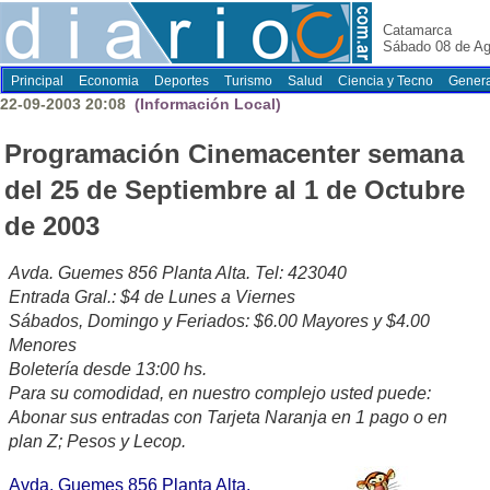
Catamarca
Sábado 08 de Ag
Principal
Economia
Deportes
Turismo
Salud
Ciencia y Tecno
Genera
22-09-2003 20:08
(Información Local)
Programación Cinemacenter semana
del 25 de Septiembre al 1 de Octubre
de 2003
Avda. Guemes 856 Planta Alta. Tel: 423040
Entrada Gral.: $4 de Lunes a Viernes
Sábados, Domingo y Feriados: $6.00 Mayores y $4.00
Menores
Boletería desde 13:00 hs.
Para su comodidad, en nuestro complejo usted puede:
Abonar sus entradas con Tarjeta Naranja en 1 pago o en
plan Z; Pesos y Lecop.
Avda. Guemes 856 Planta Alta.