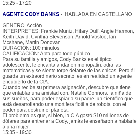
15:25 - 17:20
AGENTE CODY BANKS
- HABLADA EN CASTELLANO
GENERO: Acción
INTERPRETES: Frankie Muniz, Hilary Duff, Angie Harmon,
Keith David, Cynthia Stevenson, Arnold Vosloo, Ian
Mcshane, Martin Donovan
DURACION: 100 minutos
CALIFICACION: Apta para todo público .
Para su familia y amigos, Cody Banks es el típico
adolescente, le encanta andar en monopatín, odia las
matemáticas y se siente torpe delante de las chicas. Pero él
guarda un extraordinario secreto, es en realidad un agente
encubierto de la CIA.
Cuando recibe su primera asignación, descubre que tiene
que entablar una amistad con, Natalie Connors, la niña de
sus sueños, para poder espiar a su padre, un científico que
está desarrollando una mortífera flotilla de robots, con el
poder para destruir el planeta.
El problema es que, si bien, la CIA gastó $10 millones de
dólares para entrenar a Cody, jamás le enseñaron a hablarle
a una mujer.
15:35 - 19:30