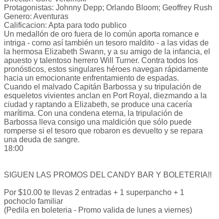
Protagonistas: Johnny Depp; Orlando Bloom; Geoffrey Rush
Genero: Aventuras
Calificacion: Apta para todo publico
Un medallón de oro fuera de lo común aporta romance e
intriga - como así también un tesoro maldito - a las vidas de
la hermosa Elizabeth Swann, y a su amigo de la infancia, el
apuesto y talentoso herrero Will Turner. Contra todos los
pronósticos, estos singulares héroes navegan rápidamente
hacia un emocionante enfrentamiento de espadas.
Cuando el malvado Capitán Barbossa y su tripulación de
esqueletos vivientes anclan en Port Royal, diezmando a la
ciudad y raptando a Elizabeth, se produce una cacería
marítima. Con una condena eterna, la tripulación de
Barbossa lleva consigo una maldición que sólo puede
romperse si el tesoro que robaron es devuelto y se repara
una deuda de sangre.
18:00
SIGUEN LAS PROMOS DEL CANDY BAR Y BOLETERIA!!
Por $10.00 te llevas 2 entradas + 1 superpancho + 1
pochoclo familiar
(Pedila en boleteria - Promo valida de lunes a viernes)