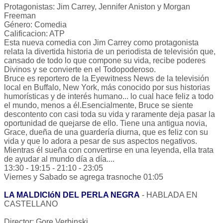
Protagonistas: Jim Carrey, Jennifer Aniston y Morgan
Freeman
Género: Comedia
Calificacion: ATP
Esta nueva comedia con Jim Carrey como protagonista
relata la divertida historia de un periodista de televisión que,
cansado de todo lo que compone su vida, recibe poderes
Divinos y se convierte en el Todopoderoso.
Bruce es reportero de la Eyewitness News de la televisión
local en Buffalo, New York, más conocido por sus historias
humorísticas y de interés humano... lo cual hace feliz a todo
el mundo, menos a él.Esencialmente, Bruce se siente
descontento con casi toda su vida y raramente deja pasar la
oportunidad de quejarse de ello. Tiene una antigua novia,
Grace, dueña de una guardería diurna, que es feliz con su
vida y que lo adora a pesar de sus aspectos negativos.
Mientras él sueña con convertirse en una leyenda, ella trata
de ayudar al mundo día a día....
13:30 - 19:15 - 21:10 - 23:05
Viernes y Sabado se agrega trasnoche 01:05
LA MALDICIóN DEL PERLA NEGRA
- HABLADA EN
CASTELLANO
Director: Gore Verbinski