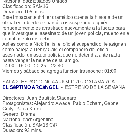
Nacionalidad: Estados Unidos
Clasificación: SAM16
Duracion: 105 mins.
Este impactante thriller dramático cuenta la historia de un
oficial encubierto de narcóticos suspendido, quién
renuentemente es arrastrado nuevamente a la fuerza para
que investigue el asesinato de un joven policía, muerto en el
cumplimiento del deber.
Así es como a Nick Tellis, el oficial suspendido, le asignan
como pareja a Henry Oak, el compañero del oficial
asesinado, un astuto policía que no detendrá ante nada
hasta vengar la muerte de su amigo.
14:00 - 16:00 - 20:25 - 22:40
Viernes y sábado se agrega funcion trasnoche : 01:00
SALA 2: ESPACIO INCAA - KM 1170 - CATAMARCA
EL SéPTIMO ARCáNGEL
- ESTRENO DE LA SEMANA
Directores: Juan Bautista Stagnaro
Protagonistas: Alejandro Awada, Pablo Echarri, Gabriel
Goity, Paola Krum
Género: Drama
Nacionalidad: Argentina
Clasificación: SAM13 C/R
Duracion: 92 mins.