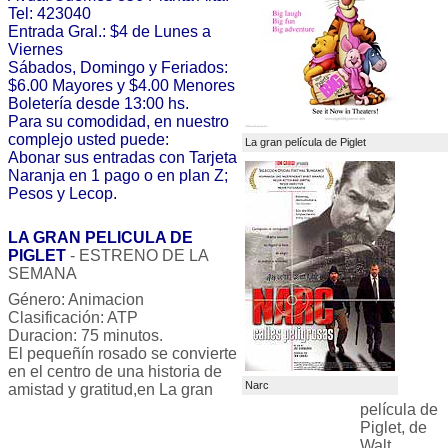
Tel: 423040
Entrada Gral.: $4 de Lunes a
Viernes
Sábados, Domingo y Feriados:
$6.00 Mayores y $4.00 Menores
Boletería desde 13:00 hs.
Para su comodidad, en nuestro
complejo usted puede:
La gran pelí­cula de Piglet
Abonar sus entradas con Tarjeta
Naranja en 1 pago o en plan Z;
Pesos y Lecop.
LA GRAN PELICULA DE
PIGLET
- ESTRENO DE LA
SEMANA
Género: Animacion
Clasificación: ATP
Duracion: 75 minutos.
El pequeñín rosado se convierte
en el centro de una historia de
Narc
amistad y gratitud,en La gran
película de
Piglet, de
Walt