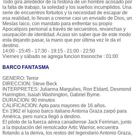
Todo gira alrededor de la historia de un hombre acosado por
la falta de trabajo, la soledad y los sueños incumplidos. Una
serie de encuentros fortuitos y la necesidad de escapar de
esa realidad, lo llevan a creerse casi un enviado de Dios, un
Mesías laico, con mandato para enfrentar su propio
Apocalipsis personal a través de secuestros, revanchas y
usurpación de identidad. Acaso sin saber que de este modo
esta dejando pasar, la mano que por última vez le da el
destino.
14:00 - 15:45 - 17:30 - 19:15 - 21:00 - 22:50
Viernes y sábado se agrega funcion trasnoche : 01:00
BARCO FANTASMA
GENERO: Terror
DIRECCION: Steve Beck
INTERPRETES: Julianna Margulies, Ron Eldard, Desmond
Harrington, Isaiah Washington, Gabriel Byrne.
DURACION: 90 minutos
CALIFICACION: Apta para mayores de 16 años.
En 1962 el lujoso barco italiano Antonia Graza zarpó para
América, pero nunca llegó a destino.
El piloto de la fuerza aérea canadiense Jack Ferriman, junto
a la tripulación del remolcador Artic Warrior, encuentra
flotando a la deriva, los restos del legendario Antonio Graza,