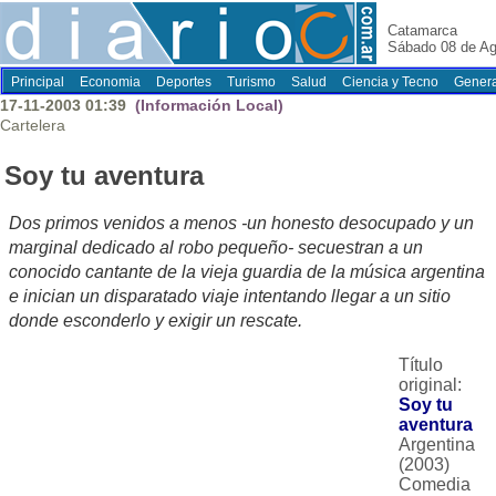
Catamarca
Sábado 08 de Ag
Principal
Economia
Deportes
Turismo
Salud
Ciencia y Tecno
Genera
17-11-2003 01:39
(Información Local)
Cartelera
Soy tu aventura
Dos primos venidos a menos -un honesto desocupado y un
marginal dedicado al robo pequeño- secuestran a un
conocido cantante de la vieja guardia de la música argentina
e inician un disparatado viaje intentando llegar a un sitio
donde esconderlo y exigir un rescate.
Título
original:
Soy tu
aventura
Argentina
(2003)
Comedia