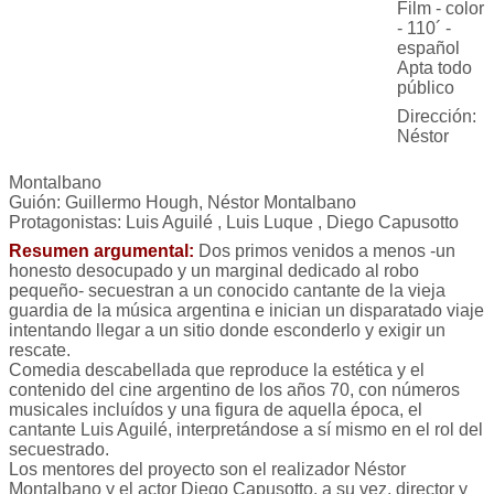
Film - color
- 110´ -
español
Apta todo
público
Dirección:
Néstor
Montalbano
Guión: Guillermo Hough, Néstor Montalbano
Protagonistas: Luis Aguilé , Luis Luque , Diego Capusotto
Resumen argumental:
Dos primos venidos a menos -un
honesto desocupado y un marginal dedicado al robo
pequeño- secuestran a un conocido cantante de la vieja
guardia de la música argentina e inician un disparatado viaje
intentando llegar a un sitio donde esconderlo y exigir un
rescate.
Comedia descabellada que reproduce la estética y el
contenido del cine argentino de los años 70, con números
musicales incluídos y una figura de aquella época, el
cantante Luis Aguilé, interpretándose a sí mismo en el rol del
secuestrado.
Los mentores del proyecto son el realizador Néstor
Montalbano y el actor Diego Capusotto, a su vez, director y