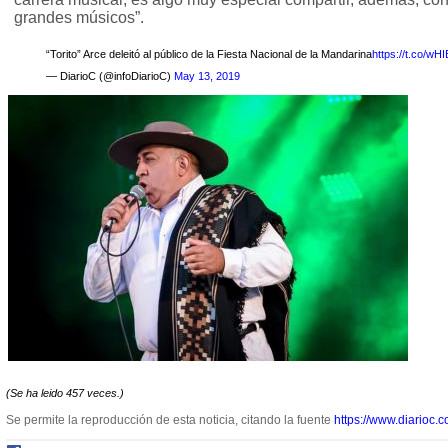
grandes músicos”.
“Torito” Arce deleitó al público de la Fiesta Nacional de la Mandarina
https://t.co/wH
— DiarioC (@infoDiarioC)
May 13, 2019
(Se ha leido 457 veces.)
Se permite la reproducción de esta noticia, citando la fuente
https://www.diarioc.c