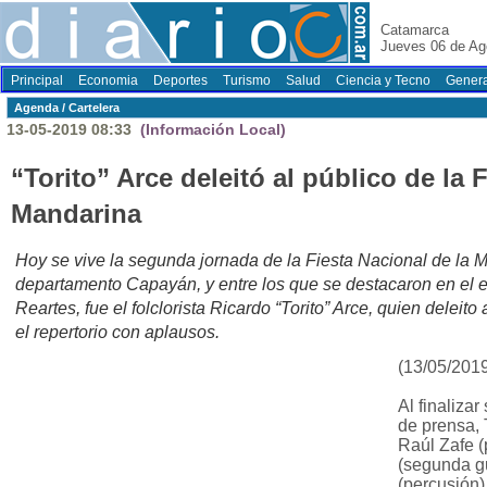
Catamarca
Jueves 06 de Ag
Principal
Economia
Deportes
Turismo
Salud
Ciencia y Tecno
Genera
Agenda / Cartelera
13-05-2019 08:33
(Información Local)
“Torito” Arce deleitó al público de la 
Mandarina
Hoy se vive la segunda jornada de la Fiesta Nacional de la
departamento Capayán, y entre los que se destacaron en el 
Reartes, fue el folclorista Ricardo “Torito” Arce, quien deleit
el repertorio con aplausos.
(13/05/201
Al finaliza
de prensa,
Raúl Zafe (
(segunda gu
(percusión)