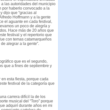
 a las autoridades del municipio
 por haberlo convocado a la
y dijo que “gracias al
Alfredo Hoffmann y a la gente
e el aguante en cada festival,
levamos un poco de alegría y
odos. Hace más de 20 años que
te festival y el repertorio que
fue con temas catamarqueños
 de alegrar a la gente”.
ográfico que es el segundo,
os que a fines de septiembre y
 en esta fiesta, porque cada
ste festival de la categoría que
na carrera difícil la de los
porte musical del “Toro” porque
que adquirí durante años en mi
n semejante cartelera de