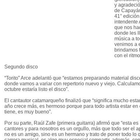
y agradeció
de Capayán
41° edición 
intendente 
que nos hac
donde les l
música a t
venimos a es
brindamos 
con el ritmo
Segundo disco
“Torito” Arce adelantó que “estamos preparando material disc
donde vamos a variar con repertorio nuevo y viejo. Calculam
octubre estaría listo el disco”.
El cantautor catamarqueño finalizó que “significa mucho estar
año crece más, es hermoso porque para todo artista estar en e
tiene, es muy bueno”.
Por su parte, Raúl Zafe (primera guitarra) afirmó que “esta es u
cantores y para nosotros es un orgullo, más que todo ser el a
no es un amigo, sino es un hermano y trato de poner todo lo 
carrera musical, es algo muy especial compartir, además, co