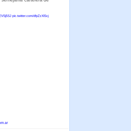
IEVSj5SJ
pic.twitter.com/dfpZzXlScj
om.ar