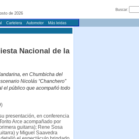
Buscar:
osto de 2026
l
Cartelera
Automotor
Más leidas
Fiesta Nacional de la
 Mandarina, en Chumbicha del
escenario Nicolás “Chanchero”
o al el público que acompañó todo
9)
r su presentación, en conferencia
 Torito Arce acompañado por
primera guitarra); Rene Sosa
itarra) y Miguel Saavedra
 detalló el espectáculo brindado