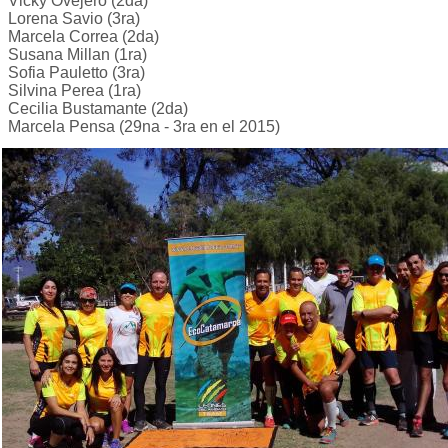
Vicky Ovejero (2da)
Lorena Savio (3ra)
Marcela Correa (2da)
Susana Millan (1ra)
Sofia Pauletto (3ra)
Silvina Perea (1ra)
Cecilia Bustamante (2da)
Marcela Pensa (29na - 3ra en el 2015)