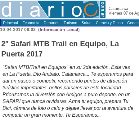
Catamarca
Viernes 07 de A
Principal
Economia
Deportes
Turismo
Salud
Ciencia y Tecno
Genera
10-04-2017 09:03
(Información Local)
2° Safari MTB Trail en Equipo, La
Puerta 2017
"Safari MTB/Trail en Equipos" en su 2da edición. Esta ves
en La Puerta, Dto Ambato, Catamarca... Te esperamos para
dar un paseo o competir, recorriendo puntos de atracción
turística importantes, bellos paisajes de esta localidad…
Priorizamos la diversión con Amigos a puro deporte, en un
SAFARI que nunca olvidaras. Arma tu equipo, prepara Tu
Bici, cámara de foto o celu y déjate llevar por la aventura de
compartir un gran momento, Te Esperamos...