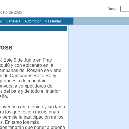
Buscar:
gosto de 2026
l
Cartelera
Automotor
Más leidas
ross
) Este 9 de Junio en Fray
uiú y con epicentro en la
ampanas del Rosario se viene
ión de Campanas Race Rally
 propuesta de mountain
onvoca a competidores de
s del país y de todo el interior
eño.
: novedoso,entretenido y sin tanto
ra los que recién incursionan
 permite la participación de los
es. En tanto los más
ados tendrán que poner a prueba