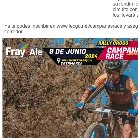
su rendimie
circuito co
los llevará
Ya te podes inscribir en www.lecgo.net/campanasrace y asegur
corredor.