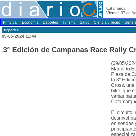
Catamarca
Viernes 07 de A
Principal
Economia
Deportes
Turismo
Salud
Ciencia y Tecno
Genera
Deportes
09-05-2024 11:44
3° Edición de Campanas Race Rally C
(09/05/2024
Mamerto Esq
Plaza de C
la 3° Edic
Cross, una
bike que c
varias parte
Catamarqu
El circuito
desnivel pa
en sendas y
principiant
especializ