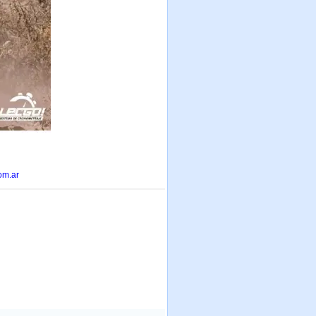
om.ar