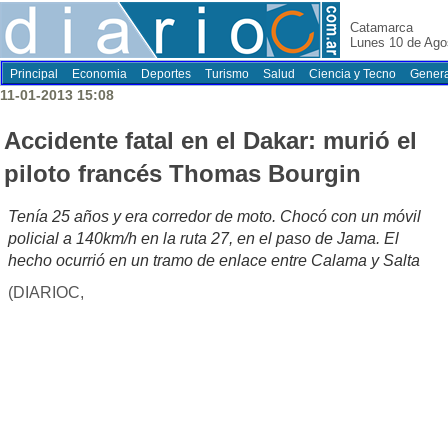
Catamarca
Lunes 10 de Ago
Principal
Economia
Deportes
Turismo
Salud
Ciencia y Tecno
Genera
11-01-2013 15:08
Accidente fatal en el Dakar: murió el
piloto francés Thomas Bourgin
Tenía 25 años y era corredor de moto. Chocó con un móvil
policial a 140km/h en la ruta 27, en el paso de Jama. El
hecho ocurrió en un tramo de enlace entre Calama y Salta
(DIARIOC,