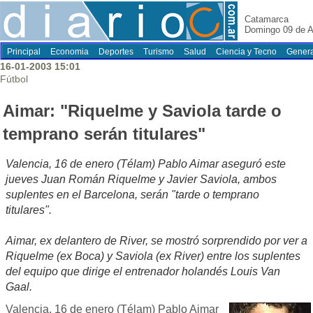
Catamarca
Domingo 09 de A
Principal
Economia
Deportes
Turismo
Salud
Ciencia y Tecno
Genera
16-01-2003 15:01
Fútbol
Aimar: "Riquelme y Saviola tarde o
temprano serán titulares"
Valencia, 16 de enero (Télam) Pablo Aimar aseguró este
jueves Juan Román Riquelme y Javier Saviola, ambos
suplentes en el Barcelona, serán "tarde o temprano
titulares".
Aimar, ex delantero de River, se mostró sorprendido por ver a
Riquelme (ex Boca) y Saviola (ex River) entre los suplentes
del equipo que dirige el entrenador holandés Louis Van
Gaal.
Valencia, 16 de enero (Télam) Pablo Aimar