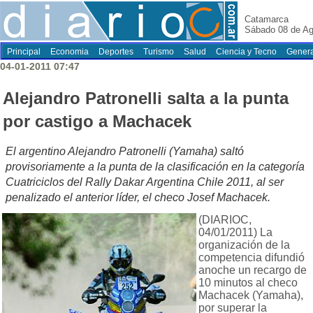
Catamarca
Sábado 08 de Ag
Principal
Economia
Deportes
Turismo
Salud
Ciencia y Tecno
Genera
04-01-2011 07:47
Alejandro Patronelli salta a la punta
por castigo a Machacek
El argentino Alejandro Patronelli (Yamaha) saltó
provisoriamente a la punta de la clasificación en la categoría
Cuatriciclos del Rally Dakar Argentina Chile 2011, al ser
penalizado el anterior líder, el checo Josef Machacek.
(DIARIOC,
04/01/2011) La
organización de la
competencia difundió
anoche un recargo de
10 minutos al checo
Machacek (Yamaha),
por superar la