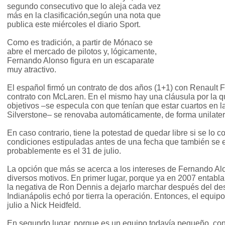
segundo consecutivo que lo aleja cada vez
más en la clasificación,según una nota que
publica este miércoles el diario Sport.
Como es tradición, a partir de Mónaco se
abre el mercado de pilotos y, lógicamente,
Fernando Alonso figura en un escaparate
muy atractivo.
El español firmó un contrato de dos años (1+1) con Renault 
contrato con McLaren. En el mismo hay una cláusula por la q
objetivos –se especula con que tenían que estar cuartos en l
Silverstone– se renovaba automáticamente, de forma unilater
En caso contrario, tiene la potestad de quedar libre si se lo 
condiciones estipuladas antes de una fecha que también se es
probablemente es el 31 de julio.
La opción que más se acerca a los intereses de Fernando Al
diversos motivos. En primer lugar, porque ya en 2007 entabla
la negativa de Ron Dennis a dejarlo marchar después del des
Indianápolis echó por tierra la operación. Entonces, el equip
julio a Nick Heidfeld.
En segundo lugar, porque es un equipo todavía pequeño, co