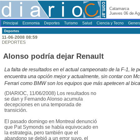
Catamarca
Jueves 06 de Ag
Principal
Economia
Deportes
Turismo
Salud
Ciencia y Tecno
Genera
Deportes
11-06-2008 08:59
DEPORTES
Alonso podría dejar Renault
La falta de resultados en el actual campeonato de la F-1, le p
encuentra una opción mejor y actualmente, sin contar con Mc
Ferrari como BMW son los equipos que más apetecen al bic
(DIARIOC, 11/06/2008) Los resultados no
se dan y Fernando Alonso acumula
decepciones en una temporada de
transición.
El pasado domingo en Montreal denunció
que Pat Symonds se había equivocado en
la estrategia, pero también que el
abandono se debió a un error suyo, el