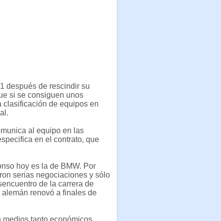
F1 después de rescindir su
ue si se consiguen unos
a clasificación de equipos en
al.
comunica al equipo en las
pecifica en el contrato, que
onso hoy es la de BMW. Por
ron serias negociaciones y sólo
encuentro de la carrera de
o alemán renovó a finales de
n medios tanto económicos