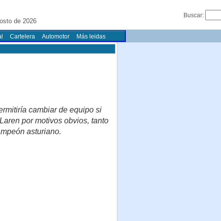
Buscar:
osto de 2026
l
Cartelera
Automotor
Más leidas
ermitiría cambiar de equipo si
Laren por motivos obvios, tanto
ampeón asturiano.