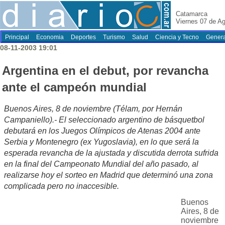
Catamarca
Viernes 07 de A
Principal
Economia
Deportes
Turismo
Salud
Ciencia y Tecno
Genera
08-11-2003 19:01
Argentina en el debut, por revancha
ante el campeón mundial
Buenos Aires, 8 de noviembre (Télam, por Hernán
Campaniello).- El seleccionado argentino de básquetbol
debutará en los Juegos Olímpicos de Atenas 2004 ante
Serbia y Montenegro (ex Yugoslavia), en lo que será la
esperada revancha de la ajustada y discutida derrota sufrida
en la final del Campeonato Mundial del año pasado, al
realizarse hoy el sorteo en Madrid que determinó una zona
complicada pero no inaccesible.
Buenos
Aires, 8 de
noviembre