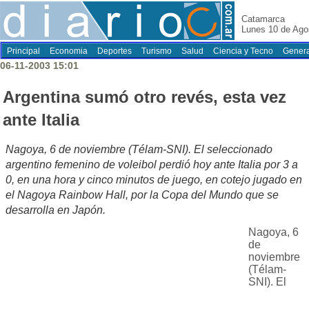
Catamarca
Lunes 10 de Ago
Principal
Economia
Deportes
Turismo
Salud
Ciencia y Tecno
Genera
06-11-2003 15:01
Argentina sumó otro revés, esta vez
ante Italia
Nagoya, 6 de noviembre (Télam-SNI). El seleccionado
argentino femenino de voleibol perdió hoy ante Italia por 3 a
0, en una hora y cinco minutos de juego, en cotejo jugado en
el Nagoya Rainbow Hall, por la Copa del Mundo que se
desarrolla en Japón.
Nagoya, 6
de
noviembre
(Télam-
SNI). El