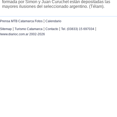
formada por Simon y Juan Curuchet están depositadas las
mayores ilusiones del seleccionado argentino. (Télam).
|
Prensa MTB Catamarca Fotos
Calendario
|
|
|
|
Sitemap
Turismo Catamarca
Contacto
Tel. (03833) 15 697034
/www.diarioc.com.ar 2002-2026