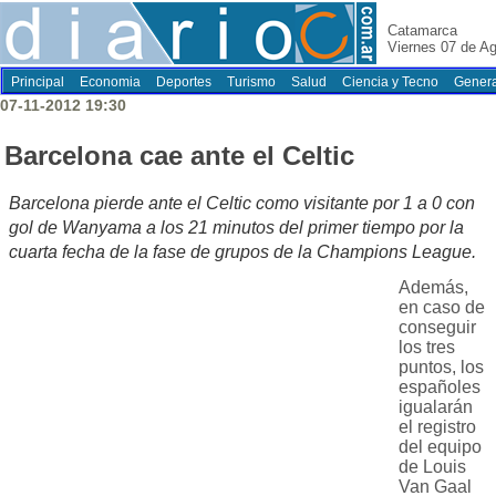
Catamarca
Viernes 07 de A
Principal
Economia
Deportes
Turismo
Salud
Ciencia y Tecno
Genera
07-11-2012 19:30
Barcelona cae ante el Celtic
Barcelona pierde ante el Celtic como visitante por 1 a 0 con
gol de Wanyama a los 21 minutos del primer tiempo por la
cuarta fecha de la fase de grupos de la Champions League.
Además,
en caso de
conseguir
los tres
puntos, los
españoles
igualarán
el registro
del equipo
de Louis
Van Gaal