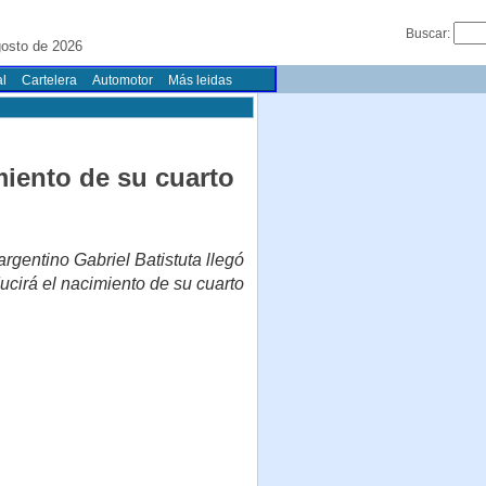
Buscar:
osto de 2026
l
Cartelera
Automotor
Más leidas
miento de su cuarto
argentino Gabriel Batistuta llegó
ucirá el nacimiento de su cuarto