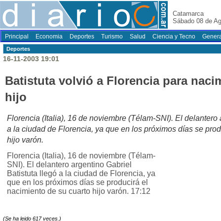
Catamarca
Sábado 08 de Ag
Principal
Economia
Deportes
Turismo
Salud
Ciencia y Tecno
Genera
Deportes
16-11-2003 19:01
Batistuta volvió a Florencia para naci
hijo
Florencia (Italia), 16 de noviembre (Télam-SNI). El delantero 
a la ciudad de Florencia, ya que en los próximos días se prod
hijo varón.
Florencia (Italia), 16 de noviembre (Télam-
SNI). El delantero argentino Gabriel
Batistuta llegó a la ciudad de Florencia, ya
que en los próximos días se producirá el
nacimiento de su cuarto hijo varón. 17:12
(Se ha leido 617 veces.)