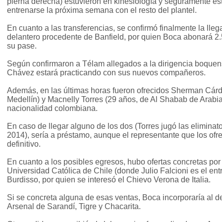
pierna derecha) estuvieron en kinesiología y seguramente es
entrenarse la próxima semana con el resto del plantel.
En cuanto a las transferencias, se confirmó finalmente la ll
delantero procedente de Banfield, por quien Boca abonará 2.
su pase.
Según confirmaron a Télam allegados a la dirigencia boquen
Chávez estará practicando con sus nuevos compañeros.
Además, en las últimas horas fueron ofrecidos Sherman Cár
Medellín) y Macnelly Torres (29 años, de Al Shabab de Arabi
nacionalidad colombiana.
En caso de llegar alguno de los dos (Torres jugó las eliminato
2014), sería a préstamo, aunque el representante que los ofr
definitivo.
En cuanto a los posibles egresos, hubo ofertas concretas por
Universidad Católica de Chile (donde Julio Falcioni es el ent
Burdisso, por quien se interesó el Chievo Verona de Italia.
Si se concreta alguna de esas ventas, Boca incorporaría al d
Arsenal de Sarandí, Tigre y Chacarita.