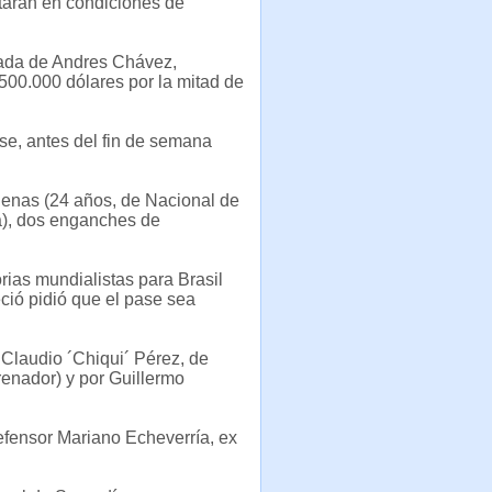
tarán en condiciones de
egada de Andres Chávez,
500.000 dólares por la mitad de
se, antes del fin de semana
denas (24 años, de Nacional de
a), dos enganches de
rias mundialistas para Brasil
eció pidió que el pase sea
 Claudio ´Chiqui´ Pérez, de
renador) y por Guillermo
efensor Mariano Echeverría, ex