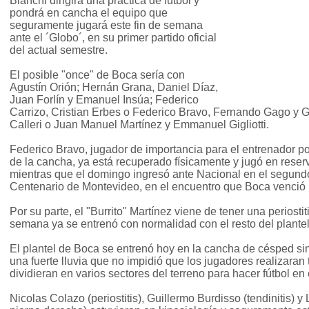
Bianchi dirigirá una práctica de fútbol y
pondrá en cancha el equipo que
seguramente jugará este fin de semana
ante el ´Globo´, en su primer partido oficial
del actual semestre.
El posible "once" de Boca sería con
Agustín Orión; Hernán Grana, Daniel Díaz,
Juan Forlín y Emanuel Insúa; Federico
Carrizo, Cristian Erbes o Federico Bravo, Fernando Gago y 
Calleri o Juan Manuel Martínez y Emmanuel Gigliotti.
Federico Bravo, jugador de importancia para el entrenador por
de la cancha, ya está recuperado físicamente y jugó en reser
mientras que el domingo ingresó ante Nacional en el segundo
Centenario de Montevideo, en el encuentro que Boca venció 
Por su parte, el "Burrito" Martínez viene de tener una periostit
semana ya se entrenó con normalidad con el resto del plantel
El plantel de Boca se entrenó hoy en la cancha de césped sin
una fuerte lluvia que no impidió que los jugadores realizaran 
dividieran en varios sectores del terreno para hacer fútbol en
Nicolas Colazo (periostitis), Guillermo Burdisso (tendinitis) 