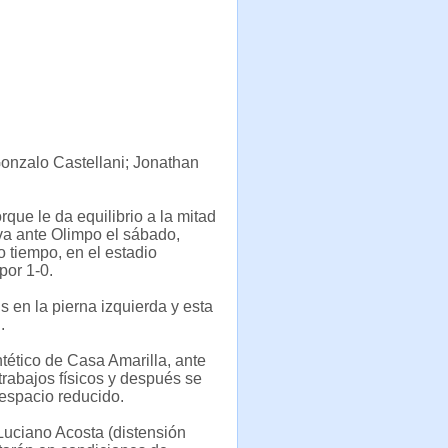
Gonzalo Castellani; Jonathan
que le da equilibrio a la mitad
va ante Olimpo el sábado,
 tiempo, en el estadio
por 1-0.
is en la pierna izquierda y esta
.
tético de Casa Amarilla, ante
trabajos físicos y después se
 espacio reducido.
y Luciano Acosta (distensión