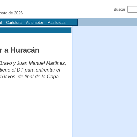
Buscar:
osto de 2026
l
Cartelera
Automotor
Más leidas
r a Huracán
 Bravo y Juan Manuel Martínez,
tiene el DT para enfrentar el
16avos. de final de la Copa