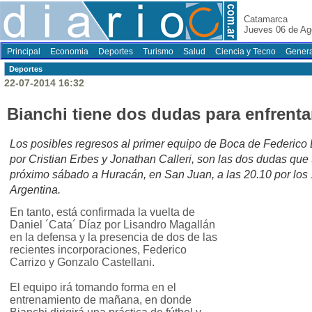
Catamarca
Jueves 06 de Ag
Principal
Economia
Deportes
Turismo
Salud
Ciencia y Tecno
Genera
Deportes
22-07-2014 16:32
Bianchi tiene dos dudas para enfrenta
Los posibles regresos al primer equipo de Boca de Federico
por Cristian Erbes y Jonathan Calleri, son las dos dudas que 
próximo sábado a Huracán, en San Juan, a las 20.10 por los 
Argentina.
En tanto, está confirmada la vuelta de
Daniel ´Cata´ Díaz por Lisandro Magallán
en la defensa y la presencia de dos de las
recientes incorporaciones, Federico
Carrizo y Gonzalo Castellani.
El equipo irá tomando forma en el
entrenamiento de mañana, en donde