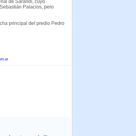
enal de Sarandí, cuyo
 Sebastián Palacios, pero
cha principal del predio Pedro
om.ar