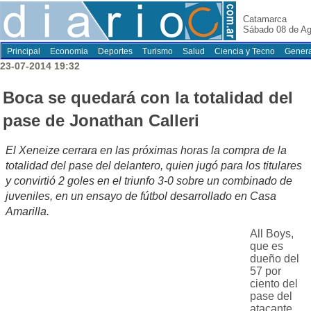
Catamarca
Sábado 08 de Ag
Principal
Economia
Deportes
Turismo
Salud
Ciencia y Tecno
Genera
23-07-2014 19:32
Boca se quedará con la totalidad del
pase de Jonathan Calleri
El Xeneize cerrara en las próximas horas la compra de la
totalidad del pase del delantero, quien jugó para los titulares
y convirtió 2 goles en el triunfo 3-0 sobre un combinado de
juveniles, en un ensayo de fútbol desarrollado en Casa
Amarilla.
All Boys,
que es
dueño del
57 por
ciento del
pase del
atacante