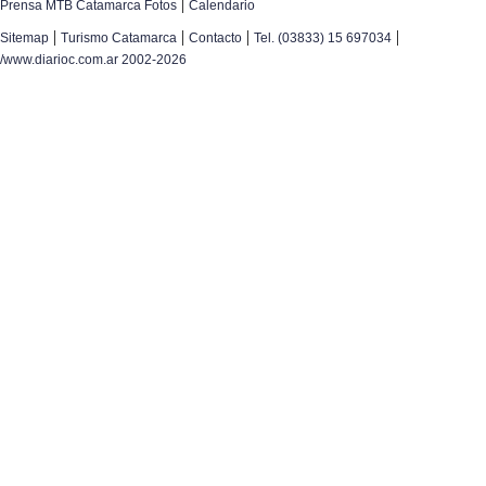
|
Prensa MTB Catamarca Fotos
Calendario
|
|
|
|
Sitemap
Turismo Catamarca
Contacto
Tel. (03833) 15 697034
/www.diarioc.com.ar 2002-2026