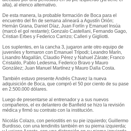
alta), al elenco alternativo.
De esta manera, la probable formación de Boca para el
encuentro del fin de semana alineará a Agustín Orión;
Hernán Grana, Daniel Díaz, Juan Forlín y Emanuel Insúa
(marcó el gol restante); Gonzalo Castellani, Fernando Gago,
Cristian Erbes y Federico Carrizo; Calleri y Gigliotti.
Los suplentes, en la cancha 3, jugaron ante otro equipo de
juveniles y formaron con Emanuel Trípodi; Leandro Marín,
Lisandro Magallán, Claudio Pérez y Nahuel Zárate; Franco
Cristaldo, Pablo Ledesma, Federico Bravo y Mauro
González; Juan Manuel Martínez y Mauro Dalla Costa.
También estuvo presente Andrés Chavez la nueva
adquisición de Boca, que compró el 50 por ciento de su pase
en 2.500.000 dólares.
Luego de presentarse al entrenador y a sus nuevos
compañeros, el ex delantero de Banfield se hizo la revisión
médica y firmó su contrato con la institución.
Nicolás Colazo, con periostitis en su pie izquierdo; Guillermo
Burdisso, con una tendinitis también en su pierna izquierda;