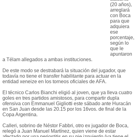
(20 años),
arreglará
con Boca
para que
adquiera
ese
porcentaje,
según lo
que le
apuntaron
a Télam allegados a ambas instituciones.
De este modo se destrabará la situación del jugador, que
todavía no tiene el transfer habilitante para actuar en la
entidad xeneize en los torneos oficiales de AFA.
El técnico Carlos Bianchi eligió al joven, que ya lleva cuatro
goles en tres partidos amistosos, para compartir dupla
ofensiva con Emmanuel Gigliotti este sábado ante Huracán
en San Juan desde las 20.15 por los 16vos. de final de la
Copa Argentina.
Calleri, sobrino de Néstor Fabbri, otro ex jugador de Boca,
relegó a Juan Manuel Martínez, quien viene de estar
afectado por una periostitis en su pie izquierdo (ya tiene el