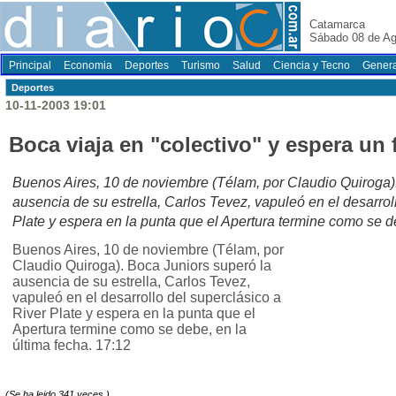
Catamarca
Sábado 08 de Ag
Principal
Economia
Deportes
Turismo
Salud
Ciencia y Tecno
Genera
Deportes
10-11-2003 19:01
Boca viaja en "colectivo" y espera un f
Buenos Aires, 10 de noviembre (Télam, por Claudio Quiroga)
ausencia de su estrella, Carlos Tevez, vapuleó en el desarrol
Plate y espera en la punta que el Apertura termine como se de
Buenos Aires, 10 de noviembre (Télam, por
Claudio Quiroga). Boca Juniors superó la
ausencia de su estrella, Carlos Tevez,
vapuleó en el desarrollo del superclásico a
River Plate y espera en la punta que el
Apertura termine como se debe, en la
última fecha. 17:12
(Se ha leido 341 veces.)