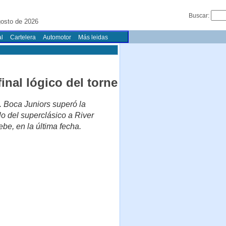
Buscar:
osto de 2026
l
Cartelera
Automotor
Más leidas
inal lógico del torne
. Boca Juniors superó la
lo del superclásico a River
be, en la última fecha.