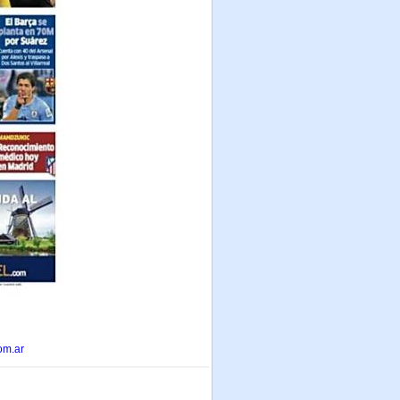
om.ar