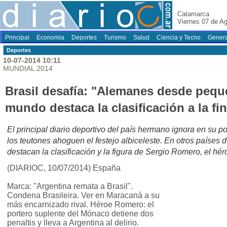
Catamarca
Viernes 07 de A
Principal
Economia
Deportes
Turismo
Salud
Ciencia y Tecno
Genera
Deportes
10-07-2014 10:11
MUNDIAL 2014
Brasil desafía: "Alemanes desde peque
mundo destaca la clasificación a la fin
El principal diario deportivo del país hermano ignora en su p
los teutones ahoguen el festejo albiceleste. En otros países
destacan la clasificación y la figura de Sergio Romero, el hé
(DIARIOC, 10/07/2014) España
Marca: "Argentina remata a Brasil".
Condena Brasileira. Ver en Maracaná a su
más encarnizado rival. Héroe Romero: el
portero suplente del Mónaco detiene dos
penaltis y lleva a Argentina al delirio.