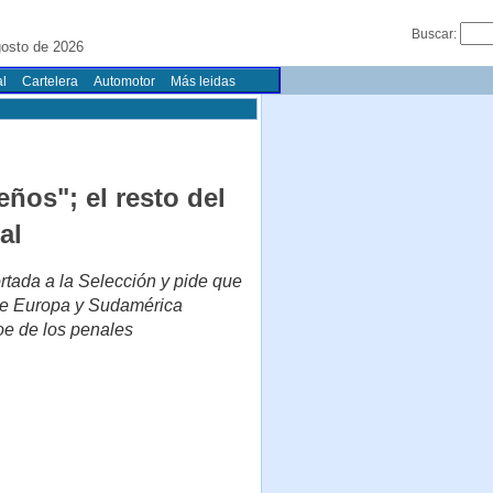
Buscar:
gosto de 2026
l
Cartelera
Automotor
Más leidas
ños"; el resto del
al
ortada a la Selección y pide que
 de Europa y Sudamérica
roe de los penales