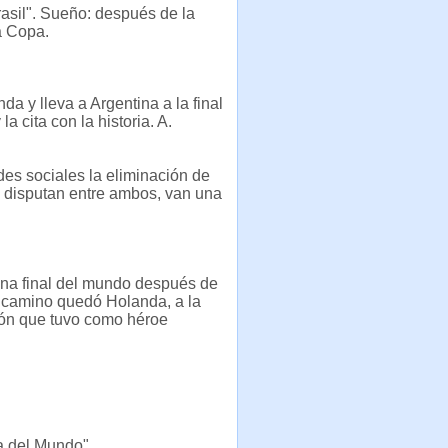
asil". Sueño: después de la
la Copa.
a y lleva a Argentina a la final
a cita con la historia. A.
des sociales la eliminación de
e disputan entre ambos, van una
una final del mundo después de
l camino quedó Holanda, a la
ión que tuvo como héroe
pa del Mundo"