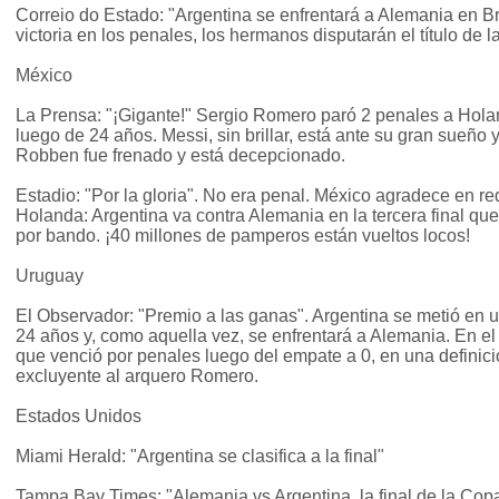
Correio do Estado: "Argentina se enfrentará a Alemania en Br
victoria en los penales, los hermanos disputarán el título de 
México
La Prensa: "¡Gigante!" Sergio Romero paró 2 penales a Holand
luego de 24 años. Messi, sin brillar, está ante su gran sueño y l
Robben fue frenado y está decepcionado.
Estadio: "Por la gloria". No era penal. México agradece en re
Holanda: Argentina va contra Alemania en la tercera final qu
por bando. ¡40 millones de pamperos están vueltos locos!
Uruguay
El Observador: "Premio a las ganas". Argentina se metió en 
24 años y, como aquella vez, se enfrentará a Alemania. En e
que venció por penales luego del empate a 0, en una definic
excluyente al arquero Romero.
Estados Unidos
Miami Herald: "Argentina se clasifica a la final"
Tampa Bay Times: "Alemania vs Argentina, la final de la Co