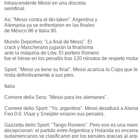
Intrascendente Messi en una discreta
semifinal.
As: "Messi contra el tiki-taken". Argentina y
Alemania ya se enfrentaron en las finales
de México 86 e Italia 90.
Mundo Deportivo: "La final de Messi". El
crack y Mascherano jugarán la finalísima
ante la máquina de Löw. El portero Romero
fue el héroe en los penaltis tras 120 minutos de respeto mutu
Sport: "Messi ya tiene su final". Messi acaricia la Copa que l
rinda definitivamente a sus pies.
Italia
Corriere della Sera: "Messi para los alemanes".
Corriere dello Sport: "Yo, argentino". Messi desafiará a Ale
Feo 0-0. Vlaar y Sneijder erraron sus penales.
Gazzetta dello Sport: "Tango Romero". Pero eso es una mie
decepcionan: el partido entre Argentina y Holanda es encerra
sudamericanos se clasificaron por los penales gracias al arq