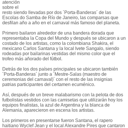
atención
sobre el
resto siendo llevadas por dos ´Porta-Banderas´ de las
Escolas do Samba de Río de Janeiro, las comparsas que
desfilan año a año en el carnaval más famoso del planeta.
Primero bailaron alrededor de una bandera dorada que
representaba la Copa del Mundo y después se ubicaron a un
costado de los artistas, como la colombiana Shakira, el
mexicano Carlos Santana y la local Ivete Sangalo, siendo
rodeadas por bailarinas vestidas del mismo color que el
trofeo más añorado del fútbol.
Detrás de los dos países principales se ubicaron también
´Porta-Banderas´ junto a ´Mestre-Salas (maestro de
ceremonias del carnaval)´ con el resto de las insignias
patrias participantes del certamen ecuménico.
Así, después de un breve malabarismo con la pelota de dos
futbolistas vestidos con las camisetas que utilizarán hoy los
equipos finalistas, la azul de Argentina y la blanca de
Alemania, aparecieron en escena los artistas.
Los primeros en presentarse fueron Santana, el rapero
haitiano Wyclef Jean y el local Alexandre Pires que cantaron