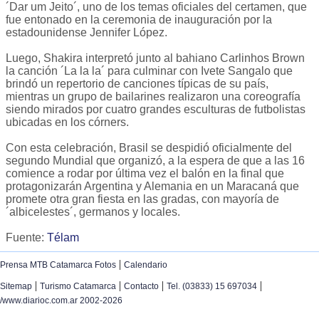
´Dar um Jeito´, uno de los temas oficiales del certamen, que
fue entonado en la ceremonia de inauguración por la
estadounidense Jennifer López.
Luego, Shakira interpretó junto al bahiano Carlinhos Brown
la canción ´La la la´ para culminar con Ivete Sangalo que
brindó un repertorio de canciones típicas de su país,
mientras un grupo de bailarines realizaron una coreografía
siendo mirados por cuatro grandes esculturas de futbolistas
ubicadas en los córners.
Con esta celebración, Brasil se despidió oficialmente del
segundo Mundial que organizó, a la espera de que a las 16
comience a rodar por última vez el balón en la final que
protagonizarán Argentina y Alemania en un Maracaná que
promete otra gran fiesta en las gradas, con mayoría de
´albicelestes´, germanos y locales.
Fuente:
Télam
|
Prensa MTB Catamarca Fotos
Calendario
|
|
|
|
Sitemap
Turismo Catamarca
Contacto
Tel. (03833) 15 697034
/www.diarioc.com.ar 2002-2026