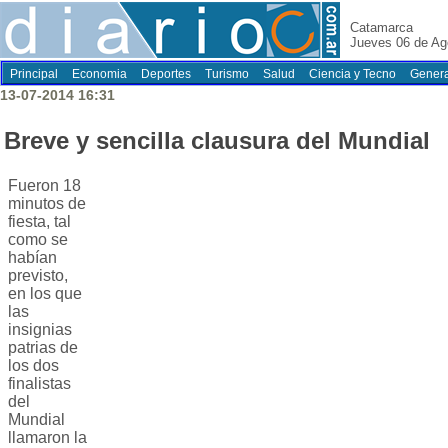
Catamarca
Jueves 06 de Ag
Principal
Economia
Deportes
Turismo
Salud
Ciencia y Tecno
Genera
13-07-2014 16:31
Breve y sencilla clausura del Mundial
Fueron 18
minutos de
fiesta, tal
como se
habían
previsto,
en los que
las
insignias
patrias de
los dos
finalistas
del
Mundial
llamaron la