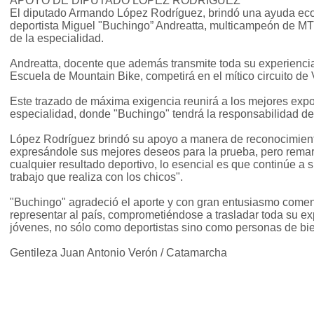
APOYO DE DIPUTADO LÓPEZ RODRÍGUEZ
El diputado Armando López Rodríguez, brindó una ayuda ec
deportista Miguel "Buchingo” Andreatta, multicampeón de MT
de la especialidad.
Andreatta, docente que además transmite toda su experiencia
Escuela de Mountain Bike, competirá en el mítico circuito de 
Este trazado de máxima exigencia reunirá a los mejores expo
especialidad, donde "Buchingo" tendrá la responsabilidad de 
López Rodríguez brindó su apoyo a manera de reconocimiento 
expresándole sus mejores deseos para la prueba, pero rema
cualquier resultado deportivo, lo esencial es que continúe a 
trabajo que realiza con los chicos".
"Buchingo" agradeció el aporte y con gran entusiasmo comen
representar al país, comprometiéndose a trasladar toda su ex
jóvenes, no sólo como deportistas sino como personas de bi
Gentileza Juan Antonio Verón / Catamarcha