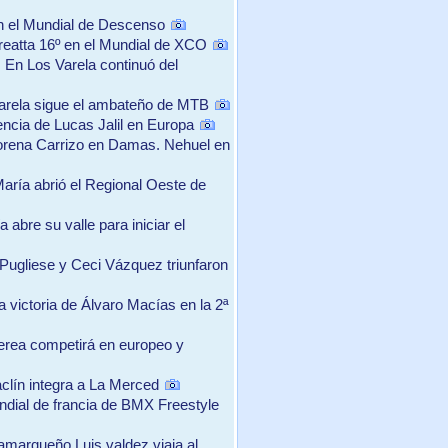
n el Mundial de Descenso
reatta 16º en el Mundial de XCO
 En Los Varela continuó del
Varela sigue el ambateño de MTB
ncia de Lucas Jalil en Europa
orena Carrizo en Damas. Nehuel en
María abrió el Regional Oeste de
 abre su valle para iniciar el
 Pugliese y Ceci Vázquez triunfaron
victoria de Álvaro Macías en la 2ª
erea competirá en europeo y
aclín integra a La Merced
ndial de francia de BMX Freestyle
tamarqueño Luis valdez viaja al