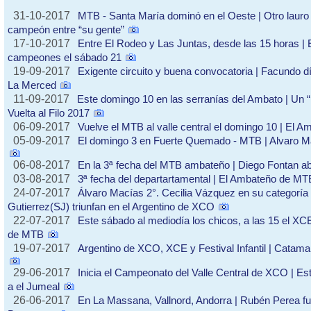
31-10-2017
MTB - Santa María dominó en el Oeste | Otro lauro
campeón entre “su gente”
17-10-2017
Entre El Rodeo y Las Juntas, desde las 15 horas 
campeones el sábado 21
19-09-2017
Exigente circuito y buena convocatoria | Facundo 
La Merced
11-09-2017
Este domingo 10 en las serranías del Ambato | Un
Vuelta al Filo 2017
06-09-2017
Vuelve el MTB al valle central el domingo 10 | El Am
05-09-2017
El domingo 3 en Fuerte Quemado - MTB | Alvaro M
06-08-2017
En la 3ª fecha del MTB ambateño | Diego Fontan ab
03-08-2017
3ª fecha del departartamental | El Ambateño de MT
24-07-2017
Álvaro Macías 2°. Cecilia Vázquez en su categoría 
Gutierrez(SJ) triunfan en el Argentino de XCO
22-07-2017
Este sábado al mediodía los chicos, a las 15 el XC
de MTB
19-07-2017
Argentino de XCO, XCE y Festival Infantil | Catama
29-06-2017
Inicia el Campeonato del Valle Central de XCO | Es
a el Jumeal
26-06-2017
En La Massana, Vallnord, Andorra | Rubén Perea fu