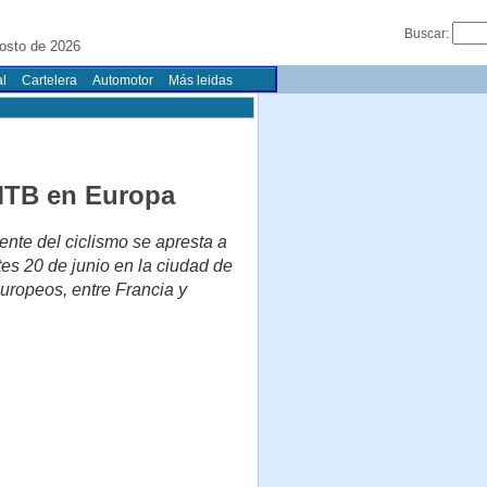
Buscar:
osto de 2026
l
Cartelera
Automotor
Más leidas
MTB en Europa
nte del ciclismo se apresta a
es 20 de junio en la ciudad de
uropeos, entre Francia y