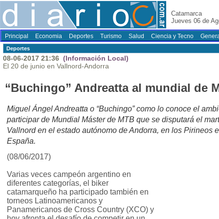
Catamarca
Jueves 06 de Ag
Principal
Economia
Deportes
Turismo
Salud
Ciencia y Tecno
Genera
Deportes
08-06-2017 21:36
(Información Local)
El 20 de junio en Vallnord-Andorra
“Buchingo” Andreatta al mundial de 
Miguel Ángel Andreatta o “Buchingo” como lo conoce el ambie
participar de Mundial Máster de MTB que se disputará el mart
Vallnord en el estado autónomo de Andorra, en los Pirineos e
España.
(08/06/2017)
Varias veces campeón argentino en
diferentes categorías, el biker
catamarqueño ha participado también en
torneos Latinoamericanos y
Panamericanos de Cross Country (XCO) y
hoy afronta el desafío de competir en un