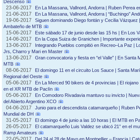
Descenso
23-06-2017
En La Massana, Vallnord, Andorra | Ruben Perea e
21-06-2017
En La Massana, Vallnord, Andorra | “Buchingo” And
19-06-2017
Siguen dominando Diego fontán y Cecilia Vázquez |
Ambateño de MTB
15-06-2017
Este sábado 17 de junio desde las 15 hs | En Los 
14-06-2017
En la Copa Suiza de Granichen | Importante experie
13-06-2017
Integrando Pueblos compitió en Recreo–La Paz | L
Jrs, Charro y Mari en Master
13-06-2017
Gran convocatoria y fiesta en “el Valle” | En Santa 
MTB
08-06-2017
El domingo 11 en el circuito Los Sauce | Santa María
Regional del Oeste
05-06-2017
En La Merced 90 bikers de 4 provincias | El riojano
en el XR MTB de Paclín
05-06-2017
En Comodoro Rivadavia mantuvo su invicto | Nueva 
del Abierto Argentino XCO
04-06-2017
Junio para el descendista catamarqueño | Ruben P
Mundial de DH
31-05-2017
El domingo 4 de junio a las 10 horas | El MTB en P
26-05-2017
El catamarqueño Luis Valdez se ubicó 21° en el mu
Ramp Amateurs
22-05-2017
Del 24 al 28 de Mayo en Montpellier – Francia | Ca