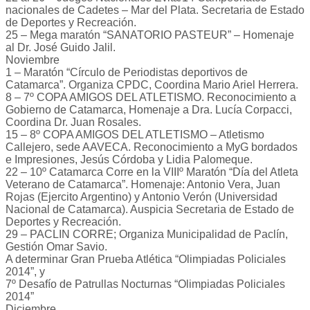
nacionales de Cadetes – Mar del Plata. Secretaria de Estado
de Deportes y Recreación.
25 – Mega maratón “SANATORIO PASTEUR” – Homenaje
al Dr. José Guido Jalil.
Noviembre
1 – Maratón “Círculo de Periodistas deportivos de
Catamarca”. Organiza CPDC, Coordina Mario Ariel Herrera.
8 – 7º COPA AMIGOS DEL ATLETISMO. Reconocimiento a
Gobierno de Catamarca, Homenaje a Dra. Lucía Corpacci,
Coordina Dr. Juan Rosales.
15 – 8º COPA AMIGOS DEL ATLETISMO – Atletismo
Callejero, sede AAVECA. Reconocimiento a MyG bordados
e Impresiones, Jesús Córdoba y Lidia Palomeque.
22 – 10º Catamarca Corre en la VIIIº Maratón “Día del Atleta
Veterano de Catamarca”. Homenaje: Antonio Vera, Juan
Rojas (Ejercito Argentino) y Antonio Verón (Universidad
Nacional de Catamarca). Auspicia Secretaria de Estado de
Deportes y Recreación.
29 – PACLIN CORRE; Organiza Municipalidad de Paclín,
Gestión Omar Savio.
A determinar Gran Prueba Atlética “Olimpiadas Policiales
2014”, y
7º Desafío de Patrullas Nocturnas “Olimpiadas Policiales
2014”
Diciembre