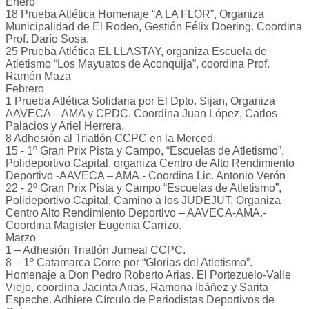
Enero
18 Prueba Atlética Homenaje “A LA FLOR”, Organiza
Municipalidad de El Rodeo, Gestión Félix Doering. Coordina
Prof. Darío Sosa.
25 Prueba Atlética EL LLASTAY, organiza Escuela de
Atletismo “Los Mayuatos de Aconquija”, coordina Prof.
Ramón Maza
Febrero
1 Prueba Atlética Solidaria por El Dpto. Sijan, Organiza
AAVECA – AMA y CPDC. Coordina Juan López, Carlos
Palacios y Ariel Herrera.
8 Adhesión al Triatlón CCPC en la Merced.
15 - 1º Gran Prix Pista y Campo, “Escuelas de Atletismo”,
Polideportivo Capital, organiza Centro de Alto Rendimiento
Deportivo -AAVECA – AMA.- Coordina Lic. Antonio Verón
22 - 2º Gran Prix Pista y Campo “Escuelas de Atletismo”,
Polideportivo Capital, Camino a los JUDEJUT. Organiza
Centro Alto Rendimiento Deportivo – AAVECA-AMA.-
Coordina Magister Eugenia Carrizo.
Marzo
1 – Adhesión Triatlón Jumeal CCPC.
8 – 1º Catamarca Corre por “Glorias del Atletismo”.
Homenaje a Don Pedro Roberto Arias. El Portezuelo-Valle
Viejo, coordina Jacinta Arias, Ramona Ibáñez y Sarita
Espeche. Adhiere Círculo de Periodistas Deportivos de