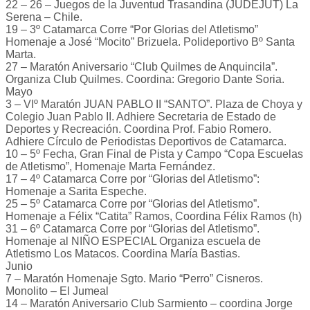
22 – 26 – Juegos de la Juventud Trasandina (JUDEJUT) La
Serena – Chile.
19 – 3º Catamarca Corre “Por Glorias del Atletismo”
Homenaje a José “Mocito” Brizuela. Polideportivo Bº Santa
Marta.
27 – Maratón Aniversario “Club Quilmes de Anquincila”.
Organiza Club Quilmes. Coordina: Gregorio Dante Soria.
Mayo
3 – VIº Maratón JUAN PABLO II “SANTO”. Plaza de Choya y
Colegio Juan Pablo II. Adhiere Secretaria de Estado de
Deportes y Recreación. Coordina Prof. Fabio Romero.
Adhiere Círculo de Periodistas Deportivos de Catamarca.
10 – 5º Fecha, Gran Final de Pista y Campo “Copa Escuelas
de Atletismo”, Homenaje Marta Fernández.
17 – 4º Catamarca Corre por “Glorias del Atletismo”:
Homenaje a Sarita Espeche.
25 – 5º Catamarca Corre por “Glorias del Atletismo”.
Homenaje a Félix “Catita” Ramos, Coordina Félix Ramos (h)
31 – 6º Catamarca Corre por “Glorias del Atletismo”.
Homenaje al NIÑO ESPECIAL Organiza escuela de
Atletismo Los Matacos. Coordina María Bastias.
Junio
7 – Maratón Homenaje Sgto. Mario “Perro” Cisneros.
Monolito – El Jumeal
14 – Maratón Aniversario Club Sarmiento – coordina Jorge