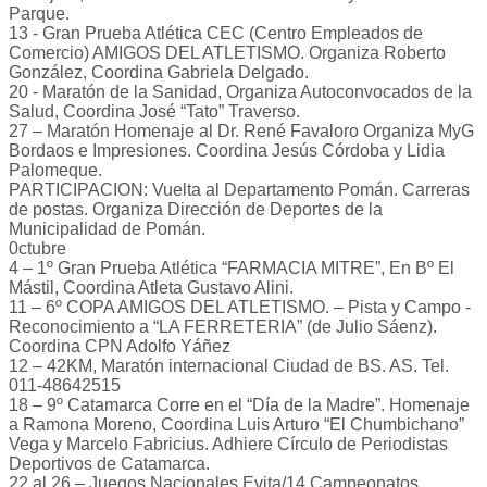
Parque.
13 - Gran Prueba Atlética CEC (Centro Empleados de
Comercio) AMIGOS DEL ATLETISMO. Organiza Roberto
González, Coordina Gabriela Delgado.
20 - Maratón de la Sanidad, Organiza Autoconvocados de la
Salud, Coordina José “Tato” Traverso.
27 – Maratón Homenaje al Dr. René Favaloro Organiza MyG
Bordaos e Impresiones. Coordina Jesús Córdoba y Lidia
Palomeque.
PARTICIPACION: Vuelta al Departamento Pomán. Carreras
de postas. Organiza Dirección de Deportes de la
Municipalidad de Pomán.
0ctubre
4 – 1º Gran Prueba Atlética “FARMACIA MITRE”, En Bº El
Mástil, Coordina Atleta Gustavo Alini.
11 – 6º COPA AMIGOS DEL ATLETISMO. – Pista y Campo -
Reconocimiento a “LA FERRETERIA” (de Julio Sáenz).
Coordina CPN Adolfo Yáñez
12 – 42KM, Maratón internacional Ciudad de BS. AS. Tel.
011-48642515
18 – 9º Catamarca Corre en el “Día de la Madre”. Homenaje
a Ramona Moreno, Coordina Luis Arturo “El Chumbichano”
Vega y Marcelo Fabricius. Adhiere Círculo de Periodistas
Deportivos de Catamarca.
22 al 26 – Juegos Nacionales Evita/14 Campeonatos