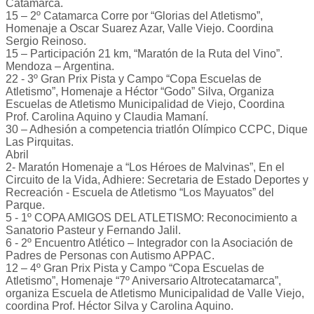
Catamarca.
15 – 2º Catamarca Corre por “Glorias del Atletismo”,
Homenaje a Oscar Suarez Azar, Valle Viejo. Coordina
Sergio Reinoso.
15 – Participación 21 km, “Maratón de la Ruta del Vino”.
Mendoza – Argentina.
22 - 3º Gran Prix Pista y Campo “Copa Escuelas de
Atletismo”, Homenaje a Héctor “Godo” Silva, Organiza
Escuelas de Atletismo Municipalidad de Viejo, Coordina
Prof. Carolina Aquino y Claudia Mamaní.
30 – Adhesión a competencia triatlón Olímpico CCPC, Dique
Las Pirquitas.
Abril
2- Maratón Homenaje a “Los Héroes de Malvinas”, En el
Circuito de la Vida, Adhiere: Secretaria de Estado Deportes y
Recreación - Escuela de Atletismo “Los Mayuatos” del
Parque.
5 - 1º COPA AMIGOS DEL ATLETISMO: Reconocimiento a
Sanatorio Pasteur y Fernando Jalil.
6 - 2º Encuentro Atlético – Integrador con la Asociación de
Padres de Personas con Autismo APPAC.
12 – 4º Gran Prix Pista y Campo “Copa Escuelas de
Atletismo”, Homenaje “7º Aniversario Altrotecatamarca”,
organiza Escuela de Atletismo Municipalidad de Valle Viejo,
coordina Prof. Héctor Silva y Carolina Aquino.