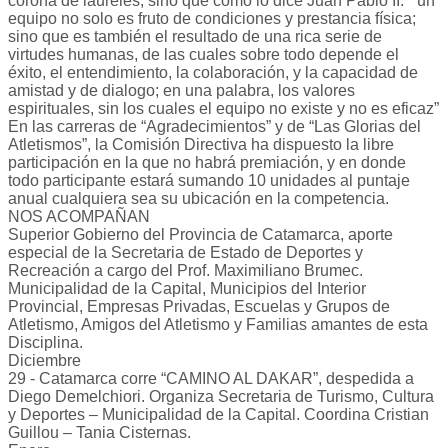
corona de laureles, sino que como lo dice Juan Pablo II: “ un
equipo no solo es fruto de condiciones y prestancia física;
sino que es también el resultado de una rica serie de
virtudes humanas, de las cuales sobre todo depende el
éxito, el entendimiento, la colaboración, y la capacidad de
amistad y de dialogo; en una palabra, los valores
espirituales, sin los cuales el equipo no existe y no es eficaz”
En las carreras de “Agradecimientos” y de “Las Glorias del
Atletismos”, la Comisión Directiva ha dispuesto la libre
participación en la que no habrá premiación, y en donde
todo participante estará sumando 10 unidades al puntaje
anual cualquiera sea su ubicación en la competencia.
NOS ACOMPAÑAN
Superior Gobierno del Provincia de Catamarca, aporte
especial de la Secretaria de Estado de Deportes y
Recreación a cargo del Prof. Maximiliano Brumec.
Municipalidad de la Capital, Municipios del Interior
Provincial, Empresas Privadas, Escuelas y Grupos de
Atletismo, Amigos del Atletismo y Familias amantes de esta
Disciplina.
Diciembre
29 - Catamarca corre “CAMINO AL DAKAR”, despedida a
Diego Demelchiori. Organiza Secretaria de Turismo, Cultura
y Deportes – Municipalidad de la Capital. Coordina Cristian
Guillou – Tania Cisternas.