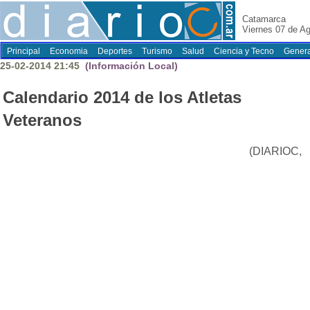
Catamarca
Viernes 07 de A
Principal
Economia
Deportes
Turismo
Salud
Ciencia y Tecno
Genera
25-02-2014 21:45
(Información Local)
Calendario 2014 de los Atletas
Veteranos
(DIARIOC,