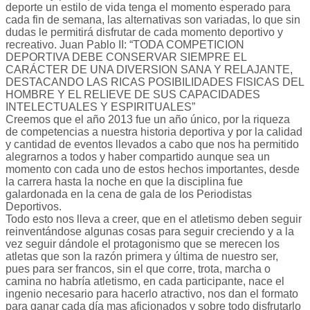
deporte un estilo de vida tenga el momento esperado para
cada fin de semana, las alternativas son variadas, lo que sin
dudas le permitirá disfrutar de cada momento deportivo y
recreativo. Juan Pablo II: “TODA COMPETICION
DEPORTIVA DEBE CONSERVAR SIEMPRE EL
CARÁCTER DE UNA DIVERSION SANA Y RELAJANTE,
DESTACANDO LAS RICAS POSIBILIDADES FISICAS DEL
HOMBRE Y EL RELIEVE DE SUS CAPACIDADES
INTELECTUALES Y ESPIRITUALES”
Creemos que el año 2013 fue un año único, por la riqueza
de competencias a nuestra historia deportiva y por la calidad
y cantidad de eventos llevados a cabo que nos ha permitido
alegrarnos a todos y haber compartido aunque sea un
momento con cada uno de estos hechos importantes, desde
la carrera hasta la noche en que la disciplina fue
galardonada en la cena de gala de los Periodistas
Deportivos.
Todo esto nos lleva a creer, que en el atletismo deben seguir
reinventándose algunas cosas para seguir creciendo y a la
vez seguir dándole el protagonismo que se merecen los
atletas que son la razón primera y última de nuestro ser,
pues para ser francos, sin el que corre, trota, marcha o
camina no habría atletismo, en cada participante, nace el
ingenio necesario para hacerlo atractivo, nos dan el formato
para ganar cada día mas aficionados y sobre todo disfrutarlo