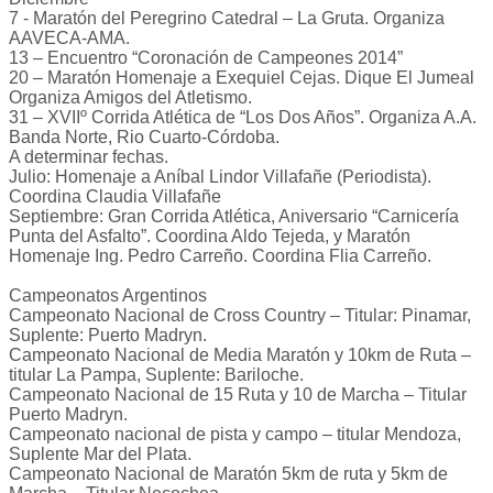
7 - Maratón del Peregrino Catedral – La Gruta. Organiza
AAVECA-AMA.
13 – Encuentro “Coronación de Campeones 2014”
20 – Maratón Homenaje a Exequiel Cejas. Dique El Jumeal
Organiza Amigos del Atletismo.
31 – XVIIº Corrida Atlética de “Los Dos Años”. Organiza A.A.
Banda Norte, Rio Cuarto-Córdoba.
A determinar fechas.
Julio: Homenaje a Aníbal Lindor Villafañe (Periodista).
Coordina Claudia Villafañe
Septiembre: Gran Corrida Atlética, Aniversario “Carnicería
Punta del Asfalto”. Coordina Aldo Tejeda, y Maratón
Homenaje Ing. Pedro Carreño. Coordina Flia Carreño.
Campeonatos Argentinos
Campeonato Nacional de Cross Country – Titular: Pinamar,
Suplente: Puerto Madryn.
Campeonato Nacional de Media Maratón y 10km de Ruta –
titular La Pampa, Suplente: Bariloche.
Campeonato Nacional de 15 Ruta y 10 de Marcha – Titular
Puerto Madryn.
Campeonato nacional de pista y campo – titular Mendoza,
Suplente Mar del Plata.
Campeonato Nacional de Maratón 5km de ruta y 5km de