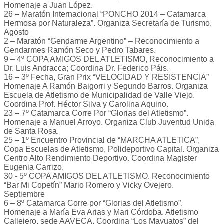
Homenaje a Juan López.
26 – Maratón Internacional “PONCHO 2014 – Catamarca
Hermosa por Naturaleza”. Organiza Secretaría de Turismo.
Agosto
2 – Maratón “Gendarme Argentino” – Reconocimiento a
Gendarmes Ramón Seco y Pedro Tabares.
9 – 4º COPA AMIGOS DEL ATLETISMO, Reconocimiento a
Dr. Luis Andracca; Coordina Dr. Federico Páis.
16 – 3º Fecha, Gran Prix “VELOCIDAD Y RESISTENCIA”
Homenaje A Ramón Baigorri y Segundo Barros. Organiza
Escuela de Atletismo de Municipalidad de Valle Viejo.
Coordina Prof. Héctor Silva y Carolina Aquino.
23 – 7º Catamarca Corre Por “Glorias del Atletismo”.
Homenaje a Manuel Arroyo. Organiza Club Juventud Unida
de Santa Rosa.
25 – 1º Encuentro Provincial de “MARCHA ATLETICA”,
Copa Escuelas de Atletismo, Polideportivo Capital. Organiza
Centro Alto Rendimiento Deportivo. Coordina Magister
Eugenia Carrizo.
30 - 5º COPA AMIGOS DEL ATLETISMO. Reconocimiento
“Bar Mi Copetín” Mario Romero y Vicky Ovejero.
Septiembre
6 – 8º Catamarca Corre por “Glorias del Atletismo”.
Homenaje a María Eva Arias y Mari Córdoba. Atletismo
Callejero, sede AAVECA. Coordina “Los Mayuatos” del