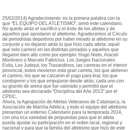
25/02/2014) Agradecimiento: es la primera palabra con la
que “EL EQUIPO DEL ATLETISMO”, armó este calendario.
No quedo atrás el sacrifico y el éxito de los atletas y de
aquellos que apostaron al atletismo. Agradecemos al Círculo
de periodistas deportivos por haber mirado al atletismo en su
conjunto y no dejaron atrás lo que hizo cada atleta; aquel
que solo caminó en las distintas jornadas y aquellos que
llegaron bien alto como por ejemplo: Hugo Nieto, Araceli
Montivero o Marcelo Fabricius. Los Juegos Nacionales
Evita, Los Judejut, los Trasandinos, las carreras en el interior
provincial, todos movieron esta gran carreta, los que abrieron
el camino, los que se calzaron el yugo para tirar, los que
condujeron y los que empujaron desde atrás, cada uno con
su granito de arena que fue valorado y permitió que el
atletismo sea declarado “Disciplina del Año 2013” por el
CPDC.
Ahora, la Agrupación de Atletas Veteranos de Catamarca, la
Asociación de Marcha Atlética, y todo el equipo del atletismo
presentan un extenso Calendario para la temporada 2014,
con una rica variedad de propuestas para que el atleta
pueda ajustar su participación en el orden local, regional y
nacional y para que la familia del atletismo que hizo de este