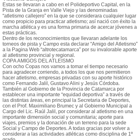
Estas se llevaran a cabo en el Polideportivo Capital, en la
Pista de la Granja en Valle Viejo y las denominadas
“atletismo callejero” en la que se considerara cualquier lugar
como propicio para practicar atletismo; así nació con éxito la
marcha atlética y es una forma primaria de acercar jóvenes a
estas prácticas.
Dentro de los reconocimientos que llevaran adelante los
torneos de pista y Campo esta declarar “Amigo del Atletismo”
a la Pagina Web “altrotecatamarca” por su invalorable aporte
al atletismo provincial y regional.
COPA AMIGOS DEL ATLEISMO
Con ocho Copas nos vamos a tomar el tiempo necesario
para agradecer corriendo, a todos los que nos permitieron
hacer atletismo, empresas privadas con su aporte histórico
como Fernando Jalil, Gustavo Alini y Jesús Córdoba.
También al Gobierno de la Provincia de Catamarca por
establecer una importante “equidad deportiva” a través de
las distintas áreas, en principal la Secretaria de Deportes,
con el Prof. Maximiliano Brumec y al Gobierno Municipal a
Cargo del Lic. Raúl Jalil, por considerar al atletismo en una
importante dimensión social y comunitaria; aporte para
viajes, premios y la donación de un terreno para la sede
Social y Campo de Deportes. A todas gracias por volver a
considerar a las actividades atléticas como disciplina de 1º
grado.