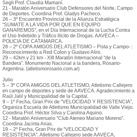
Segli Prof. Claudia Mamaní.
21 - Maratón Aniversario Club Defensores del Norte, Campo
de Deportes. Coordina Prof. Gladys Pacheco.
26 – 3º Encuentro Provincial de la Alianza Estratégica
“SUMATE A LA VIDA POR QUE EN EQUIPO
GANAREMOS”, en el Día Internacional de la Lucha Contra
el Uso Indebido y Tráfico Ilícito de Drogas. AAVECA –
POLICIA DE CATAMARCA.
28 – 2º COPA AMIGOS DEL ATLETISMO – Pista y Campo- :
Reconocimiento a Red Colon y Gustavo Alini.
29 – 42km y 21 km - XIII Maratón Internacional “de la
Bandera”. Monumento Nacional a la bandera, Rosario-
Argentina. (atletismorosario.com.ar)
Julio
5 – 3º COPA AMIGOS DEL ATLETISMO, Atletismo Callejero
en campo de deportes y sede de AAVECA. Agradecimiento a
Raúl Jalil y Municipalidad de la Capital.
9 – 1º Fecha, Gran Prix de “VELOCIDAD Y RESISTENCIA”,
Organiza Escuela de Atletismo Municipalidad de Valle Viejo.
Coordina Prof. Héctor Silva y Carolina Aquino.
12 - Maratón Aniversario “Club Ateneo Mariano Moreno”.
Coordina Jacinta Arias.
19 – 2º Fecha, Gran Prix de “VELOCIDAD Y
RESISTENCIA”. Atletismo Callejero sede AAVECA,