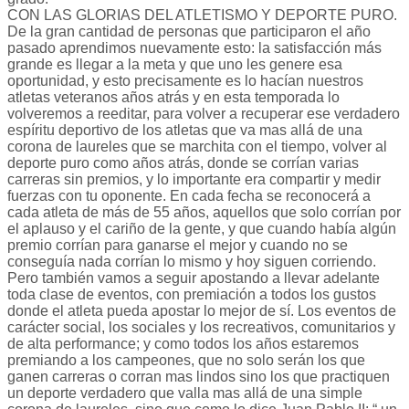
CON LAS GLORIAS DEL ATLETISMO Y DEPORTE PURO.
De la gran cantidad de personas que participaron el año
pasado aprendimos nuevamente esto: la satisfacción más
grande es llegar a la meta y que uno les genere esa
oportunidad, y esto precisamente es lo hacían nuestros
atletas veteranos años atrás y en esta temporada lo
volveremos a reeditar, para volver a recuperar ese verdadero
espíritu deportivo de los atletas que va mas allá de una
corona de laureles que se marchita con el tiempo, volver al
deporte puro como años atrás, donde se corrían varias
carreras sin premios, y lo importante era compartir y medir
fuerzas con tu oponente. En cada fecha se reconocerá a
cada atleta de más de 55 años, aquellos que solo corrían por
el aplauso y el cariño de la gente, y que cuando había algún
premio corrían para ganarse el mejor y cuando no se
conseguía nada corrían lo mismo y hoy siguen corriendo.
Pero también vamos a seguir apostando a llevar adelante
toda clase de eventos, con premiación a todos los gustos
donde el atleta pueda apostar lo mejor de sí. Los eventos de
carácter social, los sociales y los recreativos, comunitarios y
de alta performance; y como todos los años estaremos
premiando a los campeones, que no solo serán los que
ganen carreras o corran mas lindos sino los que practiquen
un deporte verdadero que valla mas allá de una simple