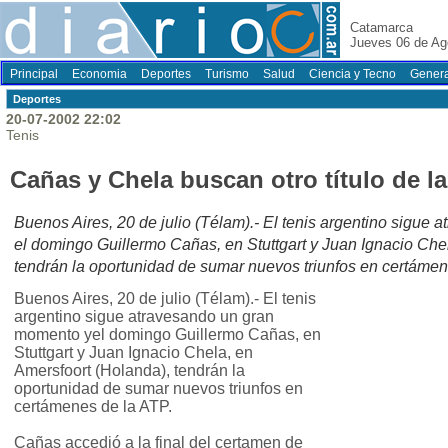
Catamarca
Jueves 06 de Ag
Principal
Economia
Deportes
Turismo
Salud
Ciencia y Tecno
Genera
Deportes
20-07-2002 22:02
Tenis
Cañas y Chela buscan otro título de l
Buenos Aires, 20 de julio (Télam).- El tenis argentino sigue
el domingo Guillermo Cañas, en Stuttgart y Juan Ignacio Che
tendrán la oportunidad de sumar nuevos triunfos en certámen
Buenos Aires, 20 de julio (Télam).- El tenis
argentino sigue atravesando un gran
momento yel domingo Guillermo Cañas, en
Stuttgart y Juan Ignacio Chela, en
Amersfoort (Holanda), tendrán la
oportunidad de sumar nuevos triunfos en
certámenes de la ATP.
Cañas accedió a la final del certamen de