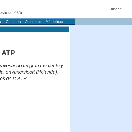
Buscar:
osto de 2026
l
Cartelera
Automotor
Más leidas
a ATP
 atravesando un gran momento y
la, en Amersfoort (Holanda),
es de la ATP.