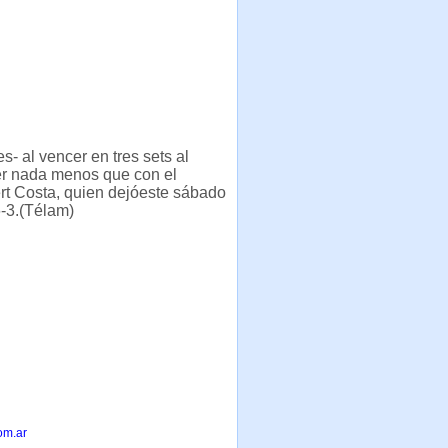
- al vencer en tres sets al
ver nada menos que con el
rt Costa, quien dejóeste sábado
6-3.(Télam)
om.ar