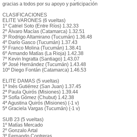
gracias a todos por su apoyo y participación
CLASIFICACIONES
ELITE VARONES (6 vueltas)
1º Catriel Soto (Entre Ríos) 1.32.33
2º Álvaro Macías (Catamarca) 1.32.51
3º Rodrigo Altamirano (Tucumán) 1.36.48
4º Darío Gasco (Tucumán) 1.37.43
5º Franco Molina (Tucumán) 1.38.41
6º Armando Matías (La Rioja) 1.42.38
7º Kevin Ingratta (Santiago) 1.43.07
9º José Hernández (Tucumán) 1.43.48
10º Diego Fontán (Catamarca) 1.46.53
ELITE DAMAS (5 vueltas)
1ª Inés Gutiérrez (San Juan) 1.37.45
2ª Paula Quirós (Misiones) 1.39.44
3ª Sofía Gómez (Chubut) 1.42.38
4ª Agustina Quirós (Misiones) (-1 v)
5ª Graciela Vargas (Tucumán) (-1 v)
SUB 23 (5 vueltas)
1º Matías Mercado
2º Gonzalo Artal
3º Fernando Contreras