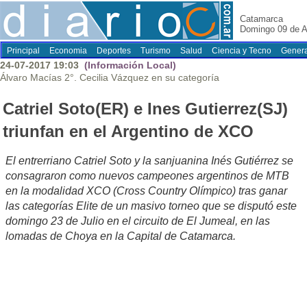
Catamarca
Domingo 09 de A
Principal
Economia
Deportes
Turismo
Salud
Ciencia y Tecno
Genera
24-07-2017 19:03
(Información Local)
Álvaro Macías 2°. Cecilia Vázquez en su categoría
Catriel Soto(ER) e Ines Gutierrez(SJ)
triunfan en el Argentino de XCO
El entrerriano Catriel Soto y la sanjuanina Inés Gutiérrez se
consagraron como nuevos campeones argentinos de MTB
en la modalidad XCO (Cross Country Olímpico) tras ganar
las categorías Elite de un masivo torneo que se disputó este
domingo 23 de Julio en el circuito de El Jumeal, en las
lomadas de Choya en la Capital de Catamarca.