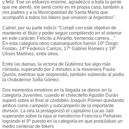
y feliz. Fue un esfuerzo enorme, agradezco a toda la gente
que me alentó, me sentí como en mi propia casa, también a
mis padres y a la Municipalidad de Santa María que
acompañó a todos los bikers que vinieron al Argentino”.
Catriel, por su parte indicó: “Cumplí con este objetivo de
mantener el título y poder seguir compitiendo en el exterior
en este carácter. Felicito a Alvarito, tremenda carrera…”
En esta categoría otros catamarqueños fueron 10º Diego
Fontán, 14º Federico Carrizo, 17º Gabriel Romero y 19º
Ulises Martínez, entre otros.
Entre las damas, la victoria de Gutiérrez fue algo más
cómoda, superando por 2 minutos a la misionera Paula
Quirós, mientras que sorprendió, también subiendo al podio
la chubutense Sofía Gómez.
Dos momentos emotivos en la llegada se dieron en la
categoría Juveniles, cuando el chileciteño Agustín Durán
superó sobre el final al cordobés Joaquín Plomer quedando
ambos como campeón y subcampeón de la importante
división. La otra la protagonizó el capitalino Lucas Jalil
superando sobre la raya al mendocino Francisco Peñalver,
logrando el 6º puesto en la categoría en que postulaban un
medio centenar de bikers