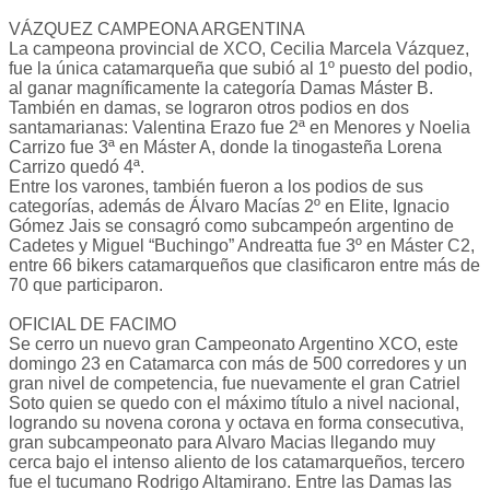
VÁZQUEZ CAMPEONA ARGENTINA
La campeona provincial de XCO, Cecilia Marcela Vázquez,
fue la única catamarqueña que subió al 1º puesto del podio,
al ganar magníficamente la categoría Damas Máster B.
También en damas, se lograron otros podios en dos
santamarianas: Valentina Erazo fue 2ª en Menores y Noelia
Carrizo fue 3ª en Máster A, donde la tinogasteña Lorena
Carrizo quedó 4ª.
Entre los varones, también fueron a los podios de sus
categorías, además de Álvaro Macías 2º en Elite, Ignacio
Gómez Jais se consagró como subcampeón argentino de
Cadetes y Miguel “Buchingo” Andreatta fue 3º en Máster C2,
entre 66 bikers catamarqueños que clasificaron entre más de
70 que participaron.
OFICIAL DE FACIMO
Se cerro un nuevo gran Campeonato Argentino XCO, este
domingo 23 en Catamarca con más de 500 corredores y un
gran nivel de competencia, fue nuevamente el gran Catriel
Soto quien se quedo con el máximo título a nivel nacional,
logrando su novena corona y octava en forma consecutiva,
gran subcampeonato para Alvaro Macias llegando muy
cerca bajo el intenso aliento de los catamarqueños, tercero
fue el tucumano Rodrigo Altamirano. Entre las Damas las