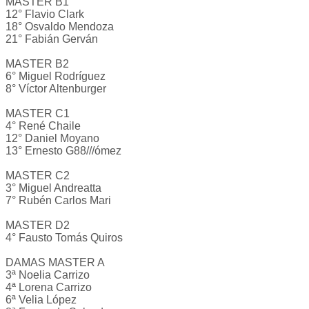
MASTER B1
12° Flavio Clark
18° Osvaldo Mendoza
21° Fabián Gerván
MASTER B2
6° Miguel Rodríguez
8° Víctor Altenburger
MASTER C1
4° René Chaile
12° Daniel Moyano
13° Ernesto G88///ómez
MASTER C2
3° Miguel Andreatta
7° Rubén Carlos Mari
MASTER D2
4° Fausto Tomás Quiros
DAMAS MASTER A
3ª Noelia Carrizo
4ª Lorena Carrizo
6ª Velia López