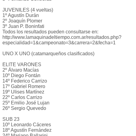
JUVENILES (4 vueltas)
1º Agustín Durán
2º Joaquín Plomer
3º Juan P. Boninfati
Todos los resultados pueden consultarse en:
http://www.lamaquinadeltiempo.com.ar/resultados.php?
especialidad=1&campeonato=3&carrera=2&fecha=1
UNO X UNO (catamarqueños clasificados)
ELITE VARONES
2º Álvaro Macías
10º Diego Fontán
14º Federico Carrizo
17º Gabriel Romero
19º Ulises Martínez
22º Carlos Carrizo
25º Emilio José Lujan
26º Sergio Quevedo
SUB 23
10º Leonardo Cáceres
18º Agustín Fernández
24º Mariano Ballarini