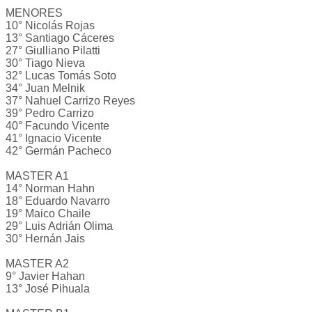
MENORES
10° Nicolás Rojas
13° Santiago Cáceres
27° Giulliano Pilatti
30° Tiago Nieva
32° Lucas Tomás Soto
34° Juan Melnik
37° Nahuel Carrizo Reyes
39° Pedro Carrizo
40° Facundo Vicente
41° Ignacio Vicente
42° Germán Pacheco
MASTER A1
14° Norman Hahn
18° Eduardo Navarro
19° Maico Chaile
29° Luis Adrián Olima
30° Hernán Jais
MASTER A2
9° Javier Hahan
13° José Pihuala