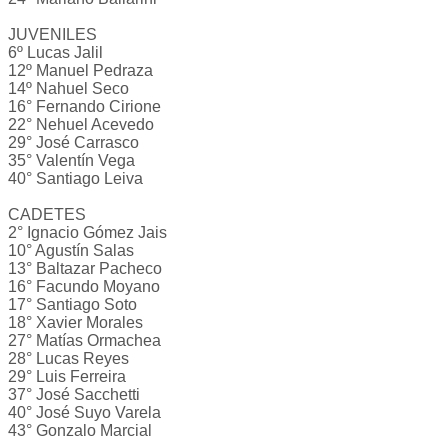
JUVENILES
6º Lucas Jalil
12º Manuel Pedraza
14º Nahuel Seco
16° Fernando Cirione
22° Nehuel Acevedo
29° José Carrasco
35° Valentín Vega
40° Santiago Leiva
CADETES
2° Ignacio Gómez Jais
10° Agustín Salas
13° Baltazar Pacheco
16° Facundo Moyano
17° Santiago Soto
18° Xavier Morales
27° Matías Ormachea
28° Lucas Reyes
29° Luis Ferreira
37° José Sacchetti
40° José Suyo Varela
43° Gonzalo Marcial