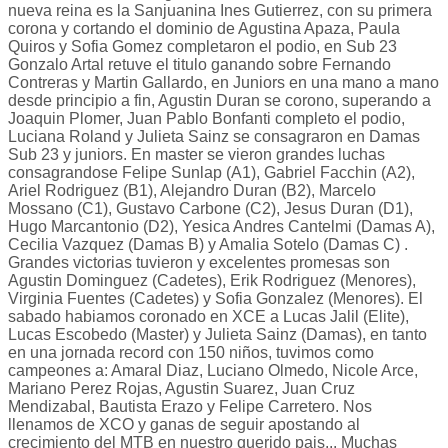
nueva reina es la Sanjuanina Ines Gutierrez, con su primera
corona y cortando el dominio de Agustina Apaza, Paula
Quiros y Sofia Gomez completaron el podio, en Sub 23
Gonzalo Artal retuve el titulo ganando sobre Fernando
Contreras y Martin Gallardo, en Juniors en una mano a mano
desde principio a fin, Agustin Duran se corono, superando a
Joaquin Plomer, Juan Pablo Bonfanti completo el podio,
Luciana Roland y Julieta Sainz se consagraron en Damas
Sub 23 y juniors. En master se vieron grandes luchas
consagrandose Felipe Sunlap (A1), Gabriel Facchin (A2),
Ariel Rodriguez (B1), Alejandro Duran (B2), Marcelo
Mossano (C1), Gustavo Carbone (C2), Jesus Duran (D1),
Hugo Marcantonio (D2), Yesica Andres Cantelmi (Damas A),
Cecilia Vazquez (Damas B) y Amalia Sotelo (Damas C) .
Grandes victorias tuvieron y excelentes promesas son
Agustin Dominguez (Cadetes), Erik Rodriguez (Menores),
Virginia Fuentes (Cadetes) y Sofia Gonzalez (Menores). El
sabado habiamos coronado en XCE a Lucas Jalil (Elite),
Lucas Escobedo (Master) y Julieta Sainz (Damas), en tanto
en una jornada record con 150 niños, tuvimos como
campeones a: Amaral Diaz, Luciano Olmedo, Nicole Arce,
Mariano Perez Rojas, Agustin Suarez, Juan Cruz
Mendizabal, Bautista Erazo y Felipe Carretero. Nos
llenamos de XCO y ganas de seguir apostando al
crecimiento del MTB en nuestro querido pais... Muchas