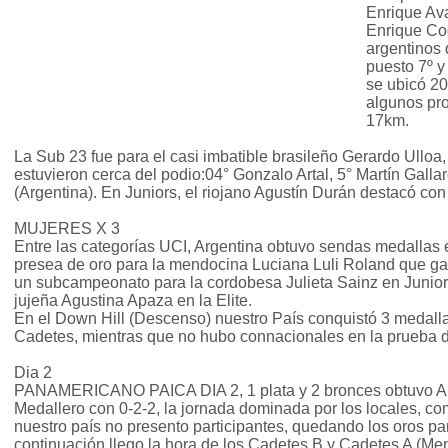
Enrique Ava
Enrique Coc
argentinos
puesto 7º 
se ubicó 20
algunos pro
17km.
La Sub 23 fue para el casi imbatible brasileño Gerardo Ulloa
estuvieron cerca del podio:04° Gonzalo Artal, 5° Martín Gall
(Argentina). En Juniors, el riojano Agustín Durán destacó con
MUJERES X 3
Entre las categorías UCI, Argentina obtuvo sendas medallas e
presea de oro para la mendocina Luciana Luli Roland que ga
un subcampeonato para la cordobesa Julieta Sainz en Junior
jujeña Agustina Apaza en la Elite.
En el Down Hill (Descenso) nuestro País conquistó 3 medall
Cadetes, mientras que no hubo connacionales en la prueba d
Dia 2
PANAMERICANO PAICA DIA 2, 1 plata y 2 bronces obtuvo Ar
Medallero con 0-2-2, la jornada dominada por los locales, 
nuestro país no presento participantes, quedando los oros p
continuación llego la hora de los Cadetes B y Cadetes A (M