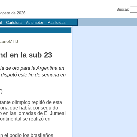
Buscar:
gosto de 2026
l
Cartelera
Automotor
Más leidas
ricanoMTB
nd en la sub 23
la de oro para la Argentina en
disputó este fin de semana en
7)
tante olímpico repitió de esta
orona que había conseguido
o en las lomadas de El Jumeal
ontinental se realizó en
 el podio los brasileños