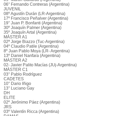
06° Fernando Contreras (Argentina)
JUVENIL
08º Agustín Durán (LR-Argentina)
17º Francisco Peñalver (Argentina)
19° Juan P. Bonfanti (Argentina)
30º Joaquín Palmer (Argentina)
35º Joaquín Artal (Argentina)
MÁSTER A1
02ª Jorge Biazzo (Tuc-Argentina)
04º Claudio Patile (Argentina)
8º Juan Pablo Moya (LR- Argentina)
13º Daniel Nanfara (Argentina)
MÁSTER A2
02- Javier Palito Macías (JUj-Argentina)
MÁSTER C1
03° Pablo Rodríguez
CADETES
10° Dario Iñigo
13° Luciano Gay
DH
ELITE
02º Jerónimo Páez (Argentina)
JRS
03º Valentìn Ricca (Argentina)