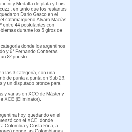
ncini y Medalla de plata y Luis
uzzi, en tanto que los restantes
 quedaron Darío Gasco en el
y el catamarqueño Álvaro Macías
º entre 44 postulantes con
blemas durante los 5 giros de
, categoría donde los argentinos
ardo y 6° Fernando Contreras
 un 8º puesto
n las 3 categoría, con una
nó de punta a punta en Sub 23,
s y un disputado bronce para
as y varias en XCO de Máster y
e XCE (Eliminator).
gentina hoy, quedando en el
comenzó con el XCE, donde
ara Colombia y Costa Rica, a
enores) donde las Colombianas