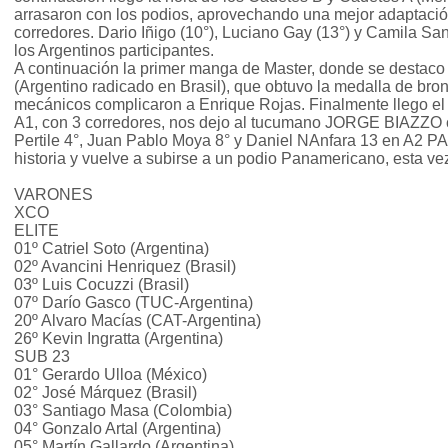
arrasaron con los podios, aprovechando una mejor adaptación 
corredores. Dario Iñigo (10°), Luciano Gay (13°) y Camila S
los Argentinos participantes.
A continuación la primer manga de Master, donde se des
(Argentino radicado en Brasil), que obtuvo la medalla de br
mecánicos complicaron a Enrique Rojas. Finalmente llego el 
A1, con 3 corredores, nos dejo al tucumano JORGE BIAZZO c
Pertile 4°, Juan Pablo Moya 8° y Daniel NAnfara 13 en A2
historia y vuelve a subirse a un podio Panamericano, esta ve
VARONES
XCO
ELITE
01º Catriel Soto (Argentina)
02º Avancini Henriquez (Brasil)
03º Luis Cocuzzi (Brasil)
07º Darío Gasco (TUC-Argentina)
20º Alvaro Macías (CAT-Argentina)
26º Kevin Ingratta (Argentina)
SUB 23
01° Gerardo Ulloa (México)
02° José Márquez (Brasil)
03° Santiago Masa (Colombia)
04° Gonzalo Artal (Argentina)
05° Martín Gallardo (Argentina)