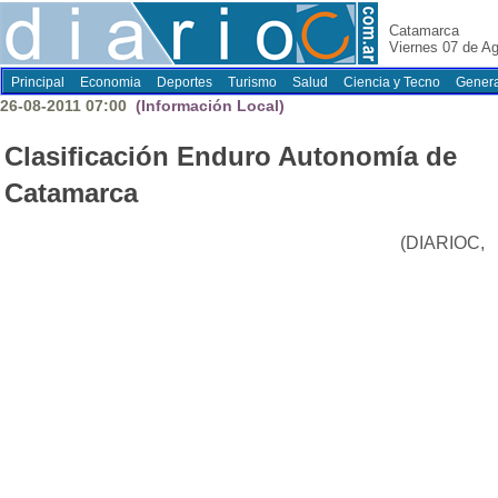
Catamarca
Viernes 07 de A
Principal
Economia
Deportes
Turismo
Salud
Ciencia y Tecno
Genera
26-08-2011 07:00
(Información Local)
Clasificación Enduro Autonomía de
Catamarca
(DIARIOC,