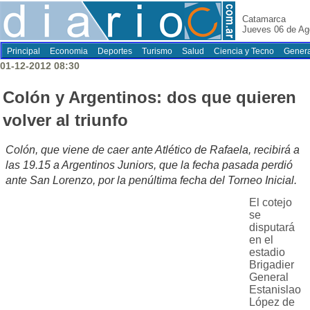
Catamarca
Jueves 06 de Ag
Principal
Economia
Deportes
Turismo
Salud
Ciencia y Tecno
Genera
01-12-2012 08:30
Colón y Argentinos: dos que quieren
volver al triunfo
Colón, que viene de caer ante Atlético de Rafaela, recibirá a
las 19.15 a Argentinos Juniors, que la fecha pasada perdió
ante San Lorenzo, por la penúltima fecha del Torneo Inicial.
El cotejo
se
disputará
en el
estadio
Brigadier
General
Estanislao
López de