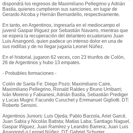
dispondrá los regresos de Maximiliano Pellegrino y Adrián
Bastía, quienes cumplieron sus sanciones, en lugar de
Gerardo Alcoba y Hernán Bernardello, respectivamente.
En tanto, en Argentinos, ingresaría en el mediocampo el
juvenil Gaspar Iñiguez por Sebastián Navarro, mientras que
se espera la recuperación del delantero ecuatoriano Juan
Luis Anangonó, quien padece un intenso dolor en una de
sus rodillas y de no llegar jugaría Leonel Núñez.
En el historial, jugaron 62 veces, con 23 triunfos de Colón,
26 de Argentinos y hubo 13 empates.
- Probables formaciones -
Colón de Santa Fe: Diego Pozo; Maximiliano Caire,
Maximiliano Pellegrino, Ronald Raldes y Bruno Urribarri;
Iván Moreno y Fabianesi, Adrián Bastía, Sebastián Prediger
y Lucas Mugni; Facundo Curuchet y Emmanuel Gigliotti. DT:
Roberto Sensini.
Argentinos Juniors: Luis Ojeda; Pablo Barzola, Ariel Garcé,
Juan Sabia y Nicolás Batista; Matías Laba; Santiago Naguel,
Gaspar Iñíguez, Juan Ramírez y Leandro Barrera; Juan Luis
Anangonó o Leonel Núñez. DT: Gabriel Schurrer.