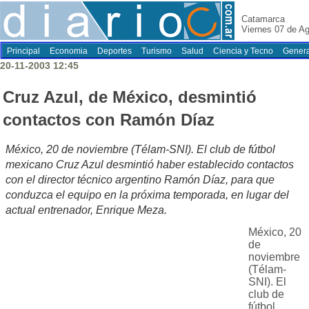
Catamarca
Viernes 07 de A
Principal
Economia
Deportes
Turismo
Salud
Ciencia y Tecno
Genera
20-11-2003 12:45
Cruz Azul, de México, desmintió
contactos con Ramón Díaz
México, 20 de noviembre (Télam-SNI). El club de fútbol
mexicano Cruz Azul desmintió haber establecido contactos
con el director técnico argentino Ramón Díaz, para que
conduzca el equipo en la próxima temporada, en lugar del
actual entrenador, Enrique Meza.
México, 20
de
noviembre
(Télam-
SNI). El
club de
fútbol