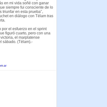
ás en mi vida soñé con ganar
que siempre fui consciente de lo
es triunfar en esta prueba",
chet en diálogo con Télam tras
eta.
 por el esfuerzo en el sprint
que figuró cuarto, pero con una
ictoria, el marplatense
el sábado. (Télam).-
om.ar