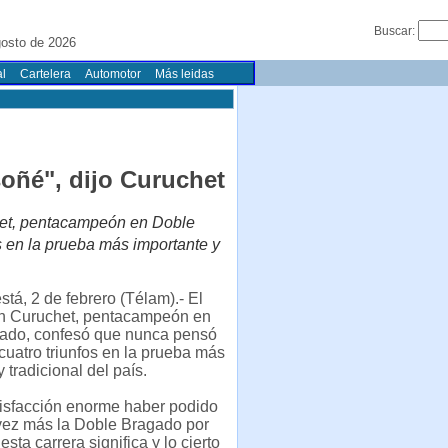
Buscar:
osto de 2026
l
Cartelera
Automotor
Más leidas
oñé", dijo Curuchet
chet, pentacampeón en Doble
 en la prueba más importante y
tá, 2 de febrero (Télam).- El
uan Curuchet, pentacampeón en
ado, confesó que nunca pensó
cuatro triunfos en la prueba más
 tradicional del país.
tisfacción enorme haber podido
vez más la Doble Bragado por
esta carrera significa y lo cierto