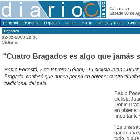
Catamarca
Sábado 08 de Ag
Principal
Economia
Deportes
Turismo
Salud
Ciencia y Tecno
Genera
Deportes
02-02-2003 22:30
Ciclismo
"Cuatro Bragados es algo que jamás s
Pablo Podestá, 2 de febrero (Télam).- El ciclista Juan Curu
Bragado, confesó que nunca pensó en obtener cuatro triunfos
tradicional del país.
Pablo Podes
ciclista J
Doble Brag
en obtener 
importante y
"Es una sa
ganar una 
todo lo que 