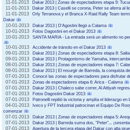
11-01-2013
Dakar 2013 | Zonas de espectadores etapa 9: Tuc
11-01-2013
Dakar 2013 | Caselli se corona, Peter se aferra al li
11-01-2013
Orly Terranova y el Branca X-Raid Rally Team termi
Dakar
10-01-2013
Dakar 2013 | D’Agostini llegó a Calama
10-01-2013
Fotos Dagostini en el Dakar 2013
10-01-2013
SANTA MARIA - La entrada será un alimento no p
10-01-2013
Accidente de tránsito en el Dakar 2013
09-01-2013
Dakar 2013 | Zonas de espectadores etapa 8: Salt
09-01-2013
Dakar 2013 | Protagonismo de Yamaha, intercambi
08-01-2013
Dakar 2013 | Zonas de espectadores etapa 7: Cala
08-01-2013
Dakar 2013 | El resurgir de Barreda, la conquista de
07-01-2013
Conocé las zonas de espectadores para disfrutar d
07-01-2013
Zonas de espectadores etapa 6: Arica - Calama
07-01-2013
Dakar 2013 | Chaleco sabe correr, Al Attiyah regres
07-01-2013
Fotos Dagostini Dakar 2013
07-01-2013
Patronelli repitió la victoria y amplía el liderazgo en 
04-01-2013
Iveco y FPT Industrial patrocinan el Equipo De Rooy
comenzar
07-01-2013
Dakar 2013 | Zonas de espectadores etapa 5: Arequ
07-01-2013
Dakar 2013 | Barreda suma dos, "Peter"... ¡sesenta
07-01-2013
Apertura de la tercera etapa del Dakar con alta pru