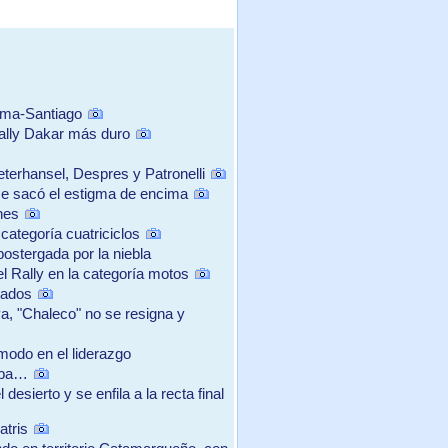
ima-Santiago
ally Dakar más duro
terhansel, Despres y Patronelli
se sacó el estigma de encima
nes
categoría cuatriciclos
postergada por la niebla
el Rally en la categoría motos
tados
, "Chaleco" no se resigna y
ómodo en el liderazgo
aba…
esierto y se enfila a la recta final
atris