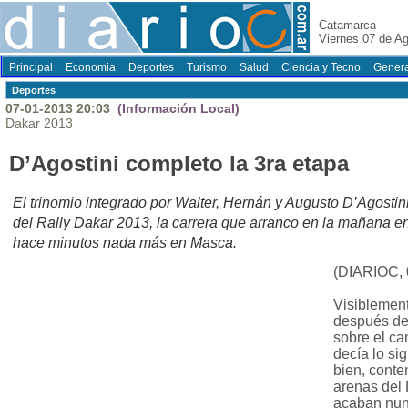
Catamarca
Viernes 07 de A
Principal
Economia
Deportes
Turismo
Salud
Ciencia y Tecno
Genera
Deportes
07-01-2013 20:03
(Información Local)
Dakar 2013
D’Agostini completo la 3ra etapa
El trinomio integrado por Walter, Hernán y Augusto D’Agostin
del Rally Dakar 2013, la carrera que arranco en la mañana en
hace minutos nada más en Masca.
(DIARIOC, 
Visiblemen
después de
sobre el ca
decía lo si
bien, conte
arenas del 
acaban nun