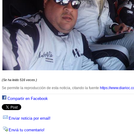
(Se ha leido 516 veces.)
Se permite la reproducción de esta noticia, citando la fuente
https://www.diarioc.c
Compartir en Facebook
Enviar noticia por email!
Enviá tu comentario!