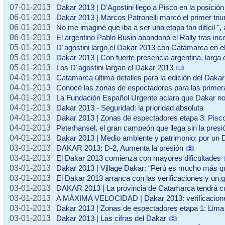
07-01-2013
Dakar 2013 | D’Agostini llego a Pisco en la posició
06-01-2013
Dakar 2013 | Marcos Patronelli marcó el primer triu
06-01-2013
No me imaginé que iba a ser una etapa tan difícil ",
06-01-2013
El argentino Pablo Busin abandonó el Rally tras in
05-01-2013
D´agostini largo el Dakar 2013 con Catamarca en e
05-01-2013
Dakar 2013 | Con fuerte presencia argentina, larga 
05-01-2013
Los D´agostini largan el Dakar 2013
04-01-2013
Catamarca última detalles para la edición del Daka
04-01-2013
Conocé las zonas de espectadores para las primer
04-01-2013
La Fundación Español Urgente aclara que Dakar no l
04-01-2013
Dakar 2013 - Seguridad: la prioridad absoluta
04-01-2013
Dakar 2013 | Zonas de espectadores etapa 3: Pisc
04-01-2013
Peterhansel, el gran campeón que llega sin la presi
04-01-2013
Dakar 2013 | Medio ambiente y patrimonio: por un
03-01-2013
DAKAR 2013: D-2, Aumenta la presión
03-01-2013
El Dakar 2013 comienza con mayores dificultades
03-01-2013
Dakar 2013 | Village Dakar: “Perú es mucho más q
03-01-2013
El Dakar 2013 arranca con las verificaciones y un
03-01-2013
DAKAR 2013 | La provincia de Catamarca tendrá cuat
03-01-2013
A MÁXIMA VELOCIDAD | Dakar 2013: verificaciones 
03-01-2013
Dakar 2013 | Zonas de espectadores etapa 1: Lima 
03-01-2013
Dakar 2013 | Las cifras del Dakar