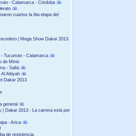
umán - Catamarca - Córdoba
derato
naron cuartos la 6ta etapa del
erecedero | Mega Show Dakar 2013
a - Tucumán - Catamarca
o de Minis
ma - Salta
 Al Attiyah
el Dakar 2013
a
la general
 | Dakar 2013 - La carrera está por
ipa - Arica
!
eba de resistencia