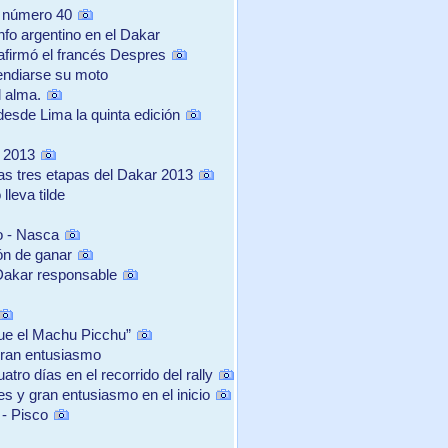
n número 40
nfo argentino en el Dakar
 afirmó el francés Despres
cendiarse su moto
l alma.
desde Lima la quinta edición
r 2013
as tres etapas del Dakar 2013
leva tilde
o - Nasca
ón de ganar
 Dakar responsable
ue el Machu Picchu”
 gran entusiasmo
ro días en el recorrido del rally
y gran entusiasmo en el inicio
- Pisco