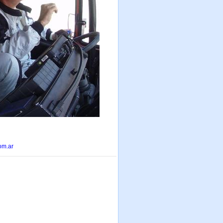
om.ar