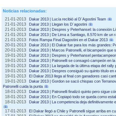
Noticias relacionadas:
21-01-2013
Dakar 2013 | Lucía recibió al D´Agostini Team
21-01-2013
Dakar 2013 | Llegan los D´agostini
21-01-2013
Dakar 2013 | Despres y Peterhansel: la conexión L
21-01-2013
Dakar 2013 | De Lima a Santiago, 8.570 km de un r
21-01-2013
Fotos Rampa Final Dagostini en el Dakar 2013
20-01-2013
Dakar 2013 | El Dakar fue para los más grandes: Pe
20-01-2013
Dakar 2013 | Marcos Patronelli, el bicampeón que 
19-01-2013
Dakar 2013 | Despres y Peterhansel pentacampeo
19-01-2013
Dakar 2013 | Patronelli se consagró campeón en la 
19-01-2013
Dakar 2013 | La largada de la última etapa del rally 
19-01-2013
Dakar 2013 | Despres consiguió su quinto título en 
19-01-2013
El Dakar 2013 llega al final con ganadores casi can
19-01-2013
Dakar 2013 | Gordon se sacó chispas con Terranova
Patronelli cuida la punta
18-01-2013
Dakar 2013 | Patronelli finalizó quinto pero sigue c
18-01-2013
Dakar 2013 | En Copiapó todo se queda como est
18-01-2013
Dakar 2013 | La competencia deja definitivamente el d
17-01-2013
El Dakar llegó a Chile y Patronelli sigue arriba en cu