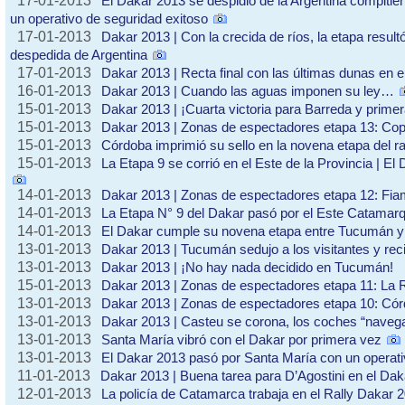
17-01-2013
El Dakar 2013 se despidió de la Argentina compitie
un operativo de seguridad exitoso
17-01-2013
Dakar 2013 | Con la crecida de ríos, la etapa resul
despedida de Argentina
17-01-2013
Dakar 2013 | Recta final con las últimas dunas en 
16-01-2013
Dakar 2013 | Cuando las aguas imponen su ley…
15-01-2013
Dakar 2013 | ¡Cuarta victoria para Barreda y prime
15-01-2013
Dakar 2013 | Zonas de espectadores etapa 13: Cop
15-01-2013
Córdoba imprimió su sello en la novena etapa del ra
15-01-2013
La Etapa 9 se corrió en el Este de la Provincia | El
14-01-2013
Dakar 2013 | Zonas de espectadores etapa 12: Fia
14-01-2013
La Etapa N° 9 del Dakar pasó por el Este Catamar
14-01-2013
El Dakar cumple su novena etapa entre Tucumán 
13-01-2013
Dakar 2013 | Tucumán sedujo a los visitantes y reci
13-01-2013
Dakar 2013 | ¡No hay nada decidido en Tucumán!
15-01-2013
Dakar 2013 | Zonas de espectadores etapa 11: La R
13-01-2013
Dakar 2013 | Zonas de espectadores etapa 10: Córd
13-01-2013
Dakar 2013 | Casteu se corona, los coches “naveg
13-01-2013
Santa María vibró con el Dakar por primera vez
13-01-2013
El Dakar 2013 pasó por Santa María con un operati
11-01-2013
Dakar 2013 | Buena tarea para D’Agostini en el Dak
12-01-2013
La policía de Catamarca trabaja en el Rally Dakar 