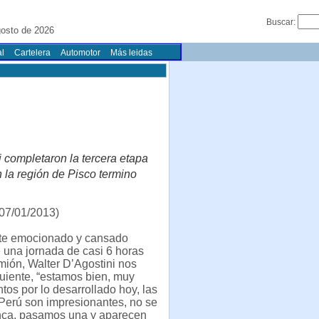
Buscar:
gosto de 2026
l
Cartelera
Automotor
Más leidas
i completaron la tercera etapa
 la región de Pisco termino
07/01/2013)
te emocionado y cansado
 una jornada de casi 6 horas
mión, Walter D’Agostini nos
guiente, “estamos bien, muy
ntos por lo desarrollado hoy, las
Perú son impresionantes, no se
ca, pasamos una y aparecen