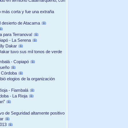
ndo en territorio Catamarqueño, con
tó más corta y fue una extraña
el desierto de Atacama
ra para Terranova!
iapó - La Serena
lly Dakar
 Dakar tuvo sus mil tonos de verde
mbalá - Copiapó
queño
y Córdoba
bió elogios de la organización
ioja - Fiambalá
oba - La Rioja
an”
vo de Seguridad altamente positivo
ar
2013