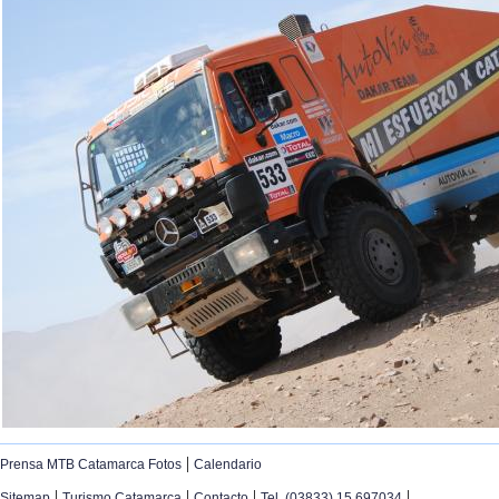
|
Prensa MTB Catamarca Fotos
Calendario
|
|
|
|
Sitemap
Turismo Catamarca
Contacto
Tel. (03833) 15 697034