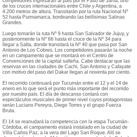
competidores ingresarán al país por el Paso de Jama, uno
de los cruces internacionales entre Chile y Argentina, a
4.200 metros de altura. Transitarán por la ruta Nacional Nº
52 hasta Purmamarca, bordeando las bellísimas Salinas
Grandes.
Luego tomarán la ruta Nº 9 hasta San Salvador de Jujuy, y
posteriormente la Nº 66 hasta el cruce de la Nº 34 para
llegar a Salta, donde transitará la Nº 40 que pasa por San
Antonio de Los Cobres. Los competidores pasarán la noche
en un campamento que se montará en el Centro de
Convenciones de la capital salteña. Cabe destacar que las
reservas en las ciudades de Cachi, San Antonio y Cafayate
con motivo del paso del Dakar llegan al noventa por ciento.
El recorrido continuará por Tucumán entre el 12 y el 14 de
enero en lo que será el punto más importante del recorrido
por nuestro país. El día de descanso contará con
espectáculos musicales de primer nivel cuyos protagonistas
serán Luciano Pereyra, Diego Torres y el grupo Fuerza
Bruta.
El 14 se reanudará la competencia con la etapa Tucumán-
Córdoba, el campamento estará instalado en la ciudad de
Villa Carlos Paz, a la vera del Lago San Roque. Allí se