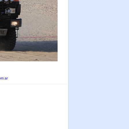
om.ar