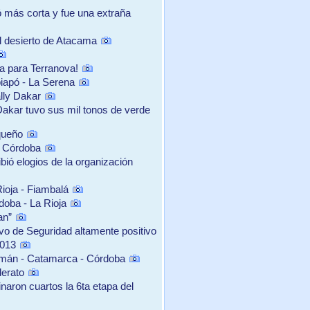
tó más corta y fue una extraña
el desierto de Atacama
ra para Terranova!
iapó - La Serena
lly Dakar
 Dakar tuvo sus mil tonos de verde
queño
y Córdoba
bió elogios de la organización
ioja - Fiambalá
oba - La Rioja
an”
vo de Seguridad altamente positivo
2013
umán - Catamarca - Córdoba
derato
naron cuartos la 6ta etapa del