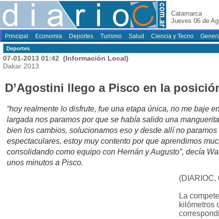
Catamarca
Jueves 06 de Ag
Principal
Economia
Deportes
Turismo
Salud
Ciencia y Tecno
Genera
Deportes
07-01-2013 01:42
(Información Local)
Dakar 2013
D’Agostini llego a Pisco en la posici
“hoy realmente lo disfrute, fue una etapa única, no me baje en
largada nos paramos por que se había salido una manguerita 
bien los cambios, solucionamos eso y desde allí no paramos 
espectaculares, estoy muy contento por que aprendimos muc
consolidando como equipo con Hernán y Augusto”, decía Walt
unos minutos a Pisco.
(DIARIOC, 
La competen
kilómetros 
correspond