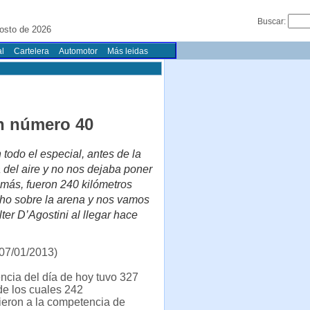
Buscar:
osto de 2026
l
Cartelera
Automotor
Más leidas
ón número 40
 todo el especial, antes de la
del aire y no nos dejaba poner
más, fueron 240 kilómetros
ho sobre la arena y nos vamos
er D’Agostini al llegar hace
07/01/2013)
cia del día de hoy tuvo 327
de los cuales 242
ieron a la competencia de