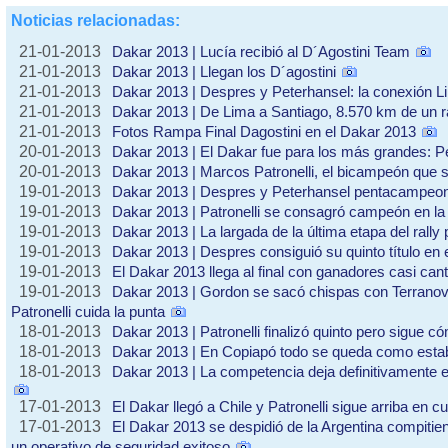
Noticias relacionadas:
21-01-2013
Dakar 2013 | Lucía recibió al D´Agostini Team
21-01-2013
Dakar 2013 | Llegan los D´agostini
21-01-2013
Dakar 2013 | Despres y Peterhansel: la conexión L
21-01-2013
Dakar 2013 | De Lima a Santiago, 8.570 km de un r
21-01-2013
Fotos Rampa Final Dagostini en el Dakar 2013
20-01-2013
Dakar 2013 | El Dakar fue para los más grandes: Pe
20-01-2013
Dakar 2013 | Marcos Patronelli, el bicampeón que 
19-01-2013
Dakar 2013 | Despres y Peterhansel pentacampeo
19-01-2013
Dakar 2013 | Patronelli se consagró campeón en la 
19-01-2013
Dakar 2013 | La largada de la última etapa del rally 
19-01-2013
Dakar 2013 | Despres consiguió su quinto título en 
19-01-2013
El Dakar 2013 llega al final con ganadores casi can
19-01-2013
Dakar 2013 | Gordon se sacó chispas con Terranova
Patronelli cuida la punta
18-01-2013
Dakar 2013 | Patronelli finalizó quinto pero sigue c
18-01-2013
Dakar 2013 | En Copiapó todo se queda como est
18-01-2013
Dakar 2013 | La competencia deja definitivamente el d
17-01-2013
El Dakar llegó a Chile y Patronelli sigue arriba en cu
17-01-2013
El Dakar 2013 se despidió de la Argentina compitie
un operativo de seguridad exitoso