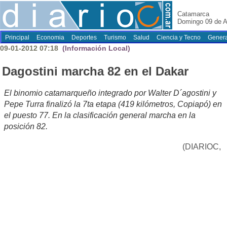
Catamarca
Domingo 09 de A
Principal
Economia
Deportes
Turismo
Salud
Ciencia y Tecno
Genera
09-01-2012 07:18
(Información Local)
Dagostini marcha 82 en el Dakar
El binomio catamarqueño integrado por Walter D´agostini y
Pepe Turra finalizó la 7ta etapa (419 kilómetros, Copiapó) en
el puesto 77. En la clasificación general marcha en la
posición 82.
(DIARIOC,