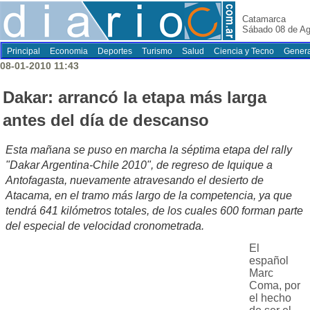
Catamarca
Sábado 08 de Ag
Principal
Economia
Deportes
Turismo
Salud
Ciencia y Tecno
Genera
08-01-2010 11:43
Dakar: arrancó la etapa más larga
antes del día de descanso
Esta mañana se puso en marcha la séptima etapa del rally
"Dakar Argentina-Chile 2010", de regreso de Iquique a
Antofagasta, nuevamente atravesando el desierto de
Atacama, en el tramo más largo de la competencia, ya que
tendrá 641 kilómetros totales, de los cuales 600 forman parte
del especial de velocidad cronometrada.
El
español
Marc
Coma, por
el hecho