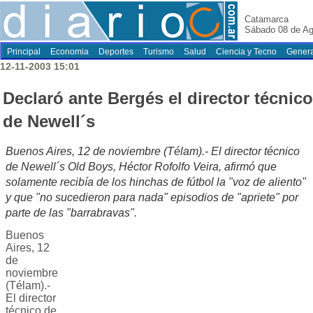
Catamarca
Sábado 08 de Ag
Principal
Economia
Deportes
Turismo
Salud
Ciencia y Tecno
Genera
12-11-2003 15:01
Declaró ante Bergés el director técnico
de Newell´s
Buenos Aires, 12 de noviembre (Télam).- El director técnico
de Newell´s Old Boys, Héctor Rofolfo Veira, afirmó que
solamente recibía de los hinchas de fútbol la "voz de aliento"
y que "no sucedieron para nada" episodios de "apriete" por
parte de las "barrabravas".
Buenos
Aires, 12
de
noviembre
(Télam).-
El director
técnico de