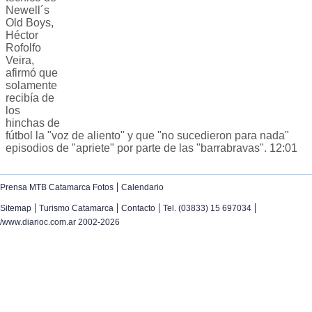
Newell´s
Old Boys,
Héctor
Rofolfo
Veira,
afirmó que
solamente
recibía de
los
hinchas de
fútbol la "voz de aliento" y que "no sucedieron para nada"
episodios de "apriete" por parte de las "barrabravas". 12:01
|
Prensa MTB Catamarca Fotos
Calendario
|
|
|
|
Sitemap
Turismo Catamarca
Contacto
Tel. (03833) 15 697034
/www.diarioc.com.ar 2002-2026