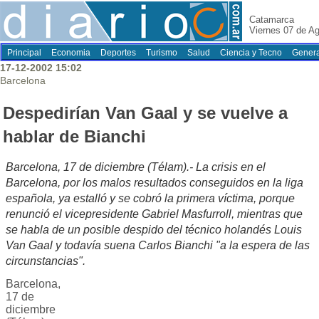
Catamarca
Viernes 07 de A
Principal
Economia
Deportes
Turismo
Salud
Ciencia y Tecno
Genera
17-12-2002 15:02
Barcelona
Despedirían Van Gaal y se vuelve a
hablar de Bianchi
Barcelona, 17 de diciembre (Télam).- La crisis en el
Barcelona, por los malos resultados conseguidos en la liga
española, ya estalló y se cobró la primera víctima, porque
renunció el vicepresidente Gabriel Masfurroll, mientras que
se habla de un posible despido del técnico holandés Louis
Van Gaal y todavía suena Carlos Bianchi "a la espera de las
circunstancias".
Barcelona,
17 de
diciembre